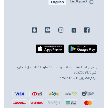
English
تغيير اللغة
وصول الغذائية للاتصالات و تقنية المعلومات
السجل التجاري
رقم 2052002870
الرقم الضريبي ٣٠٠٧٧٤٨٦٣٢٠٠٠٠٣