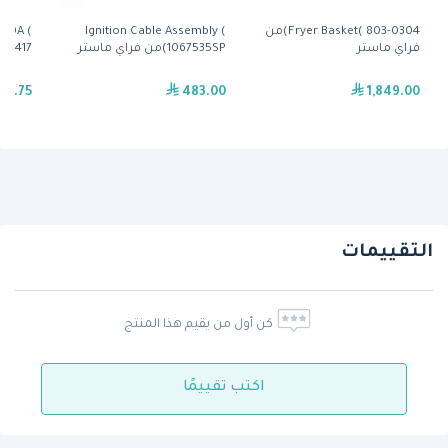
Fryer Basket( 803-0304)من
Ignition Cable Assembly (
 50A (
فراي ماستر
1067535SP)من فراي ماستر
8263417)من فراي 
017.75
483.00
1,849.00
التقييمات
كن أول من يقيم هذا المنتج
اكتب تقييمًا