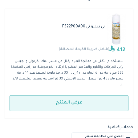
بي دبليو تي FS22P00A00
412
(شامل ضريبة القيمة المضافة)
للاستخدام التقني في معالجة المياه يقلل من عسر الماء الكربوني والجبس
يزيل الجزيئات والكلور والعناصر العضوية ارتفاع الخرطوشة مع رأس المضخة
385 مم درجة حرارة الماء من +4 إلى +30 درجة مئوية السعة عند 14 درجة
عسر ماء 485 لترًا معدل التدفق الاسمي 30 لترًا/ساعة ضغط التشغيل 2/8
بار
عرض المنتج
خدمات إضافية
احصل على مطابقة سعر