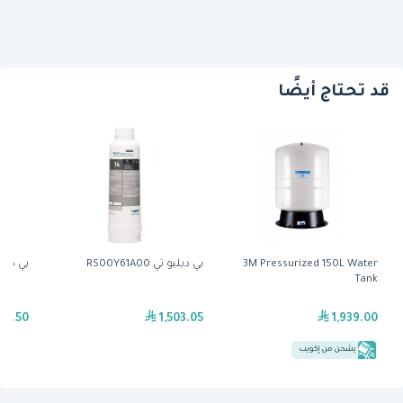
قد تحتاج أيضًا
3M Pressurized 150L Water
بي دبليو تي RS00Y61A00
بي دبليو تي 
Tank
87.50
1,503.05
1,939.00
يشحن من إكويب