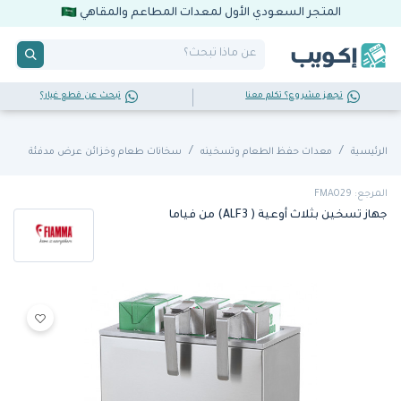
المتجر السعودي الأول لمعدات المطاعم والمقاهي
تجهز مشروع؟ تكلم معنا
تبحث عن قطع غيار؟
الرئيسية
معدات حفظ الطعام وتسخينه
سخانات طعام وخزائن عرض مدفئة
المرجع: FMA029
جهاز تسخين بثلاث أوعية ( ALF3) من فياما