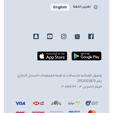
English
تغيير اللغة
وصول الغذائية للاتصالات و تقنية المعلومات
السجل التجاري
رقم 2052002870
الرقم الضريبي ٣٠٠٧٧٤٨٦٣٢٠٠٠٠٣