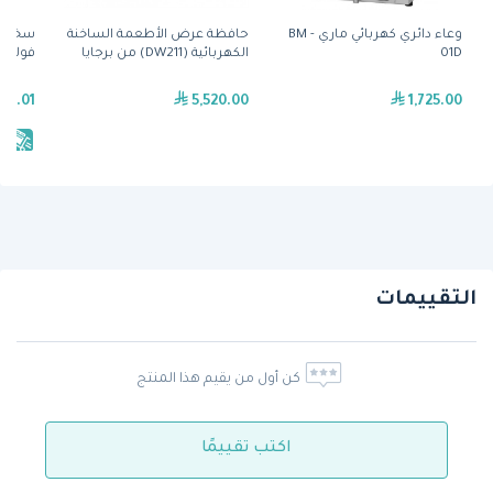
وعاء دائري كهربائي ماري - BM
حافظة عرض الأطعمة الساخنة
01D
الكهربائية (DW211) من برجايا
فولكان
39.01
5,520.00
1,725.00
يش
التقييمات
كن أول من يقيم هذا المنتج
اكتب تقييمًا