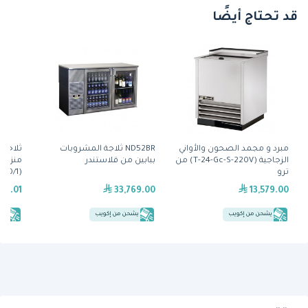
قد تحتاج أيضًا
مبرد و مجمد الصحون والأواني
ND52BR ثلاجة المشروبات
ثلاجة 
الزجاجية (T-24-Gc-S-220V) من
ببابين من قلاستندر
منزلق،
ترو
(TBB-24-48G 220/60/1) من ترو
859.01
33,769.00
13,579.00
يشحن من إكويب
يشحن من إكويب
يش