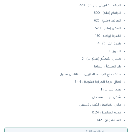
الجهد الكهربائي (فولت) : 220
الارتفاع (ملم) : 800
العرض (ملم) : 625
العمق (ملم) : 520
القدرة (واط) : 180
شدة التيار (أ) : 4
الطور : 1
ضمان المُصنِّع (سنوات) : 2
بلد المنشأ : إسبانيا
مادة صنع الجسم الخارجي : ستانلس ستيل
نطاق درجة الحرارة (مئوية) : 4 - 8
عدد الأبواب : 1
شكل الباب : مفصلي
مكان الضاغط : مُثبت بالأسفل
قدرة الضاغط : 0.24
السعة (لتر) : 142