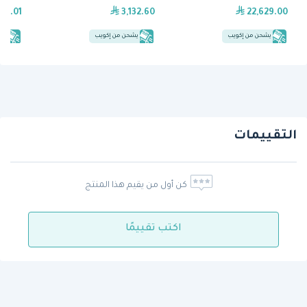
39.01
3,132.60
22,629.00
يشحن من إكويب
يشحن من إكويب
يش
التقييمات
كن أول من يقيم هذا المنتج
اكتب تقييمًا