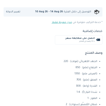
تغيير الدولة
التوصيل إلى
خلال الفترة
10 Aug 26 - 14 Aug 26
* خدمة التركيب متوفرة في
مدن معينة فقط.
خدمات إضافية
احصل على مطابقة سعر
+ %5 رصيد في المتجر
وصف المنتج
الجهد الكهربائي (فولت) : 220
الارتفاع (ملم) : 850
(العرض ملم) : 1350
العمق (ملم) : 708
القدرة (واط) : 308
شدة التيار (أ) : 1.4
الطور : 1
ضمان المُصنِّع (سنوات) : 2