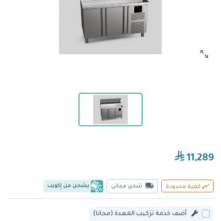
11,289
يشحن من إكويب
شحن مجاني
كمية محدودة
أضف خدمة تركيب المعدة (مجانا)