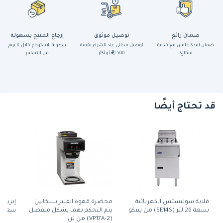
ضمان رائع
توصيل موثوق
إرجاع المنتج بسهولة
ضمان لمدة عامين مع خدمة
توصيل مجاني عند الشراء بقيمة
سهولة الاسترجاع خلال ١٤ يوم
ممتازة
500
أو أكثر
من التسليم
قد تحتاج أيضًا
قلاية سوليستس الكهربائية
محضرة قهوة الفلتر بسخانين
بسعة 26 لتر (SE14S) من بيتكو
يتم التحكم بهما بشكل منفصل
سعة 1.9 لتر
(VP17A-2) من بَن