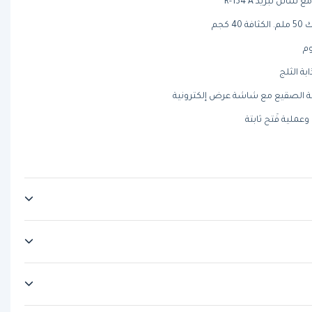
ئل تبريد R-134 A
كجم
وم
ابة الثلج
زالة الصقيع مع شاشة عرض إلكترونية
عملية فَتح ثابتة