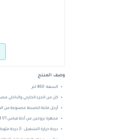
وصف المنتج
السعة: 460 لتر
كل من الجزء الخارجي والداخلي مصنو
أرجل قابلة للضبط مصنوعة من الفولا
مجهزة بزوجين من أدلة قياس 1/1 GN وبشبكة واحدة لكل باب
درجة حرارة التشغيل: -2 درجة مئوية، +8 درجة مئوية