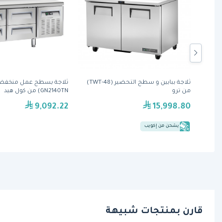
عة 277 لتر (EMFP-180-
ثلاجة ببابين و سطح التحضير (TWT-48)
من ترو
GN2140TN) من كول هيد
9,092.22
15,998.80
يشحن من إكويب
قارن بمنتجات شبيهة