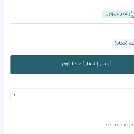
يشحن من إكويب
 (مجانا)
أرسل إشعاراً عند التوفر
الي لما تبحث عنه