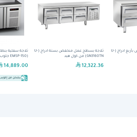
ثلاجة بسطح عمل منخفض بأربع ادراج (U-
ثلاجة بسطح عمل منخفض بستة ادراج (U-
ثلاجة سفلية بنظام
GN3160TN) من كول هيد
(EMSP-150 جلوب سناك 600) من فاجور
14,889.00
12,322.36
يشحن من إكويب