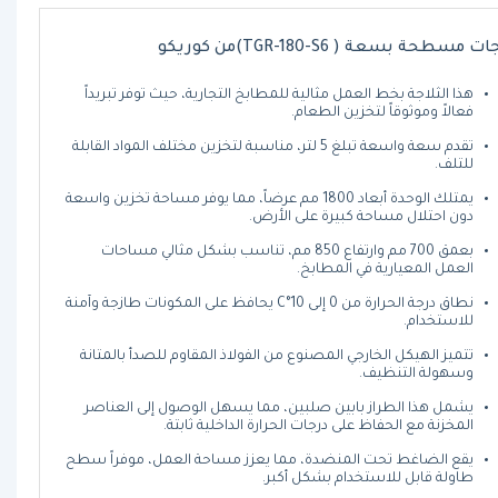
ت مسطحة بسعة ( TGR-180-S6)من كوريكو
هذا الثلاجة بخط العمل مثالية للمطابخ التجارية، حيث توفر تبريداً
فعالاً وموثوقاً لتخزين الطعام.
تقدم سعة واسعة تبلغ 5 لتر، مناسبة لتخزين مختلف المواد القابلة
للتلف.
يمتلك الوحدة أبعاد 1800 مم عرضاً، مما يوفر مساحة تخزين واسعة
دون احتلال مساحة كبيرة على الأرض.
بعمق 700 مم وارتفاع 850 مم، تناسب بشكل مثالي مساحات
العمل المعيارية في المطابخ.
نطاق درجة الحرارة من 0 إلى 10°C يحافظ على المكونات طازجة وآمنة
للاستخدام.
تتميز الهيكل الخارجي المصنوع من الفولاذ المقاوم للصدأ بالمتانة
وسهولة التنظيف.
يشمل هذا الطراز بابين صلبين، مما يسهل الوصول إلى العناصر
المخزنة مع الحفاظ على درجات الحرارة الداخلية ثابتة.
يقع الضاغط تحت المنضدة، مما يعزز مساحة العمل، موفراً سطح
طاولة قابل للاستخدام بشكل أكبر.