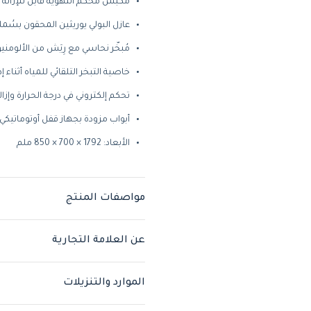
مكبس محكم التهوية قابل للإزالة مع سا
عازل البولي يوريثين المحقون بسُمك 50 ملم. الكثافة 40 
مُبخّر نحاسي مع رِيَش من الألومني
خاصية التبخر التلقائي للمياه أثناء إذ
تحكم إلكتروني في درجة الحرارة وإ
أبواب مزودة بجهاز قفل أوتوماتيكي و
الأبعاد: 1792 × 700 × 850 ملم
مواصفات المنتج
عن العلامة التجارية
الموارد والتنزيلات