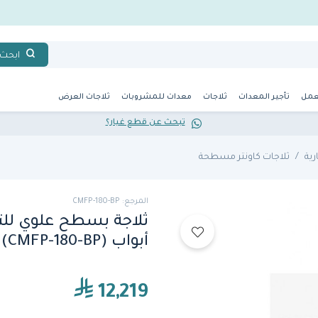
ابحث
عمل
تأجير المعدات
ثلاجات
معدات للمشروبات
ثلاجات العرض
تبحث عن قطع غيار؟
رية
ثلاجات كاونتر مسطحة
المرجع: CMFP-180-BP
ثلاجة بسطح علوي للتح
أبواب (CMFP-180-BP) من فاجور
12,219