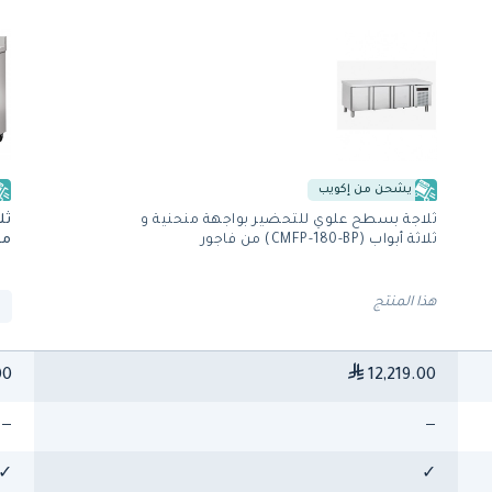
يشحن من إكويب
ثلاجة بسطح علوي للتحضير بواجهة منحنية و
ثلاثة أبواب (CMFP-180-BP) من فاجور
من
هذا المنتج
00
12,219.00
—
—
✓
✓