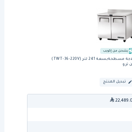
يشحن من إكويب
ثلاجة مسطحةبسعة 241 لتر (TWT-36-220V)
 ترو
تبديل المنتج
22,489.