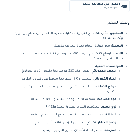
احصل على مطابقة سعر
+ %5 رصيد في المتجر
وصف المنتج
التطبيق
: مثالي للمطابخ التجارية وعمليات تقديم الطعام التي تحتاج إلى تبريد
وتجميد سريع.
السعة
: يدير بكفاءة أحجام كبيرة بسرعة مذهلة.
الأبعاد
: ارتفاع 1600 مم، عرض 790 مم، وعمق 800 مم؛ مصمم ليتناسب
بسلاسة في مطبخك.
المواصفات الفنية
:
الجهد الكهربائي
: يعمل عند 220 فولت، مما يضمن الأداء الموثوق.
التيار الكهربائي
: يسحب 9.09 أمبير، مما يحافظ على كفاءة الطاقة.
موقع الضاغط
: ضاغط مثبت في الأسفل لسهولة الصيانة وكفاءة
المكان.
قوة الضاغط
: قوة قدرها 1.7 وحدة للتبريد والتجميد السريع.
نوع المبرد
: يستخدم المبرد الصديق للبيئة R-452a.
الطاقة
: قوة عالية تضمن تشغيل سريع للاستخدام المكثف.
وضع الجهاز
: نموذج قائم على الأرض لثبات وأمان الأوضاع.
المرحلة
: مصدر الطاقة أحادي الطور للتركيب البسيط.