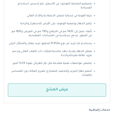
بتصميم الضاغط الموجود في الأسفل، يتم تحسين استخدام
المساحة.
بنيته القوية في إسبانيا تضمن الاعتمادية والأداء العالي.
يتميز الجهاز بوضعية الوقوف على الأرض للاستقرار والراحة.
بأبعاد تصل إلى 1420 مم في الارتفاع و790 مم في العرض و800 مم
في العمق، يندمج بسلاسة في المساحات المطبخية.
يستخدم غاز تبريد من نوع R-452a لتحقيق تبريد فعال والامتثال البيئي.
يعمل الجهاز بقدرة جهد مناسبة للبيئات ذات الطلب العالي ويدعم
مزود طاقة بمرحلة واحدة.
يتضمن مواصفات تقنية متقدمة مثل تيار كهربائي بقوة 9.09 أمبير.
صُمم جهاز التبريد والتجميد الانفجاري لتعزيز المتانة دون المساس
بالكفاءة.
عرض المنتج
خدمات إضافية