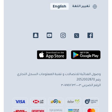
English
تغيير اللغة
وصول الغذائية للاتصالات و تقنية المعلومات
السجل التجاري
رقم 2052002870
الرقم الضريبي ٣٠٠٧٧٤٨٦٣٢٠٠٠٠٣