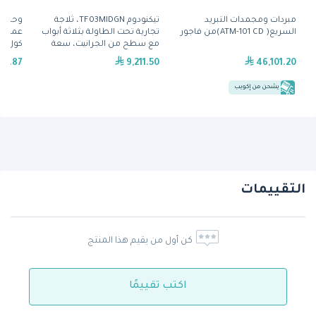
مبردات ومجمدات التبريد
تيكنودوم TF03MIDGN، ثلاجة
وحدة ت
السريع( ATM-101 CD)من فاجور
تجارية تحت الطاولة بثلاثة أبواب
مع سطح من الجرانيت، سعة
كول هي
460 لتر
116.87
9,211.50
46,101.20
يشحن من إكويب
التقييمات
كن أول من يقيم هذا المنتج
اكتب تقييمًا