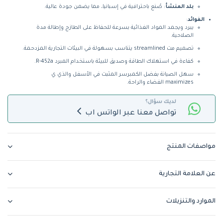
بلد المنشأ
: صُنع باحترافية في إسبانيا، مما يضمن جودة عالية.
الفوائد
:
يبرد ويجمد المواد الغذائية بسرعة للحفاظ على الطازج وإطالة مدة
الصلاحية.
تصميم مت streamlined يتناسب بسهولة في البيئات التجارية المزدحمة.
كفاءة في استهلاك الطاقة وصديق للبيئة باستخدام المبرد R-452a.
سهل الصيانة بفضل الكمبرسر المثبت في الأسفل والذي ي
maximizes الفضاء والراحة.
لديك سؤال؟
تواصل معنا عبر الواتس اب
مواصفات المنتج
عن العلامة التجارية
الموارد والتنزيلات