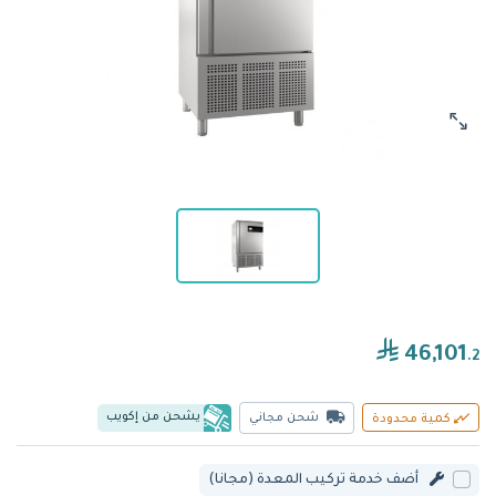
46,101
.2
يشحن من إكويب
شحن مجاني
كمية محدودة
أضف خدمة تركيب المعدة (مجانا)