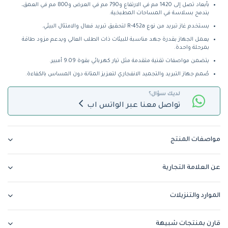
بأبعاد تصل إلى 1420 مم في الارتفاع و790 مم في العرض و800 مم في العمق،
يندمج بسلاسة في المساحات المطبخية.
يستخدم غاز تبريد من نوع R-452a لتحقيق تبريد فعال والامتثال البيئي.
يعمل الجهاز بقدرة جهد مناسبة للبيئات ذات الطلب العالي ويدعم مزود طاقة
بمرحلة واحدة.
يتضمن مواصفات تقنية متقدمة مثل تيار كهربائي بقوة 9.09 أمبير.
صُمم جهاز التبريد والتجميد الانفجاري لتعزيز المتانة دون المساس بالكفاءة.
لديك سؤال؟
تواصل معنا عبر الواتس اب
مواصفات المنتج
عن العلامة التجارية
الموارد والتنزيلات
قارن بمنتجات شبيهة