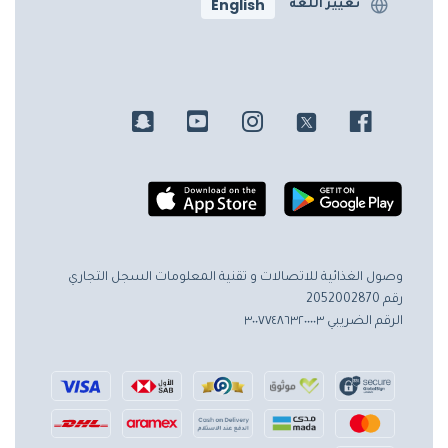
English
تغيير اللغة
وصول الغذائية للاتصالات و تقنية المعلومات
السجل التجاري
رقم 2052002870
الرقم الضريبي ٣٠٠٧٧٤٨٦٣٢٠٠٠٠٣