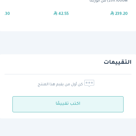
2311.1000M) من ايوريكا
40.30
42.55
239.20
التقييمات
كن أول من يقيم هذا المنتج
اكتب تقييمًا