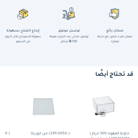
ضمان رائع
توصيل موثوق
إرجاع المنتج بسهولة
ضمان لمدة عامين مع خدمة
توصيل مجاني عند الشراء بقيمة
سهولة الاسترجاع خلال ١٤ يوم
ممتازة
500
أو أكثر
من التسليم
قد تحتاج أيضًا
حاوية القهوة 300 جرام (
( 2311.0050) من ايوريكا
( MAC50) من ايوريكا