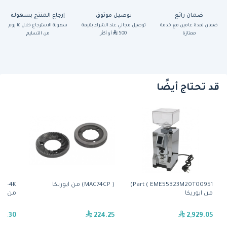
ضمان رائع
توصيل موثوق
إرجاع المنتج بسهولة
ضمان لمدة عامين مع خدمة
توصيل مجاني عند الشراء بقيمة
سهولة الاسترجاع خلال ١٤ يوم
ممتازة
500
أو أكثر
من التسليم
قد تحتاج أيضًا
Part ( EME55B23M20T00951)
( MAC74CP) من ايوريكا
من ايوريكا
من ايو
117.30
224.25
2,929.05