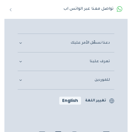
تواصل معنا عبر الواتس اب
دعنا نسهّل الأمر عليك
تعرف علينا
للموردين
English
تغيير اللغة