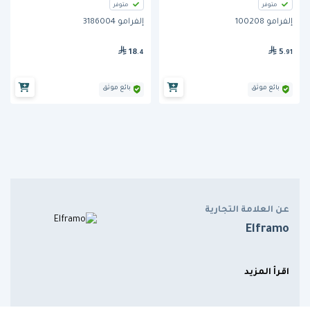
متوفر
متوفر
إلفرامو 100208
إلفرامو 3186004
18
5
.4
.91
بائع موثق
بائع موثق
عن العلامة التجارية
Elframo
اقرأ المزيد