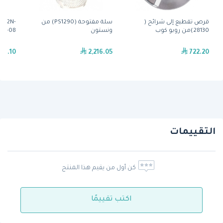
قرص تقطيع إلى شرائح (
سلة مفتوحة (PS1290) من
 ( 2N-
28130)من روبو كوب
ونستون
11162-08) من 
30.10
2,216.05
722.20
التقييمات
كن أول من يقيم هذا المنتج
اكتب تقييمًا