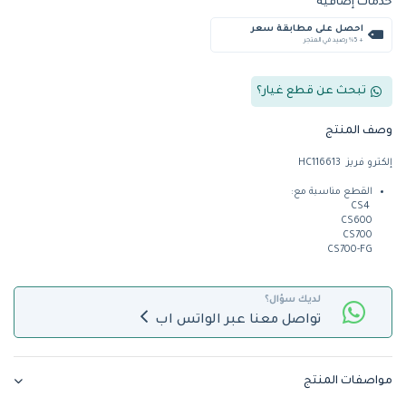
خدمات إضافية
احصل على مطابقة سعر
+ %5 رصيد في المتجر
تبحث عن قطع غيار؟
وصف المنتج
إلكترو فريز HC116613
القطع مناسبة مع:
CS4
CS600
CS700
CS700-FG
لديك سؤال؟
تواصل معنا عبر الواتس اب
مواصفات المنتج