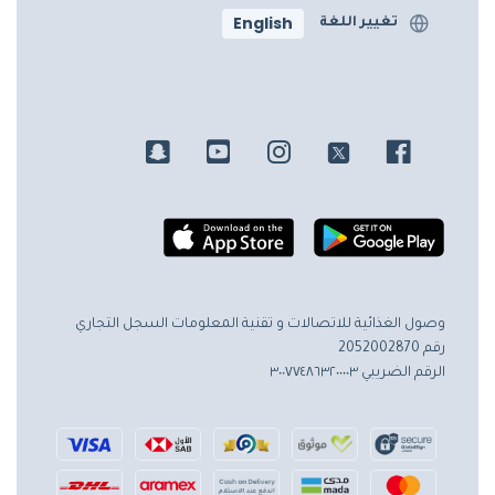
English
تغيير اللغة
وصول الغذائية للاتصالات و تقنية المعلومات
السجل التجاري
رقم 2052002870
الرقم الضريبي ٣٠٠٧٧٤٨٦٣٢٠٠٠٠٣