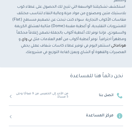
والسفر.
استكشف تشكيلتنا الواسعة التي تتيح لك الحصول على غطاء كوب
بلاستيك متين ومصنوع من مواد مرنة وعالية النقاء لتناسب مختلف
مقاسات الأكواب التجارية. سواء كنت تبحث عن تصميم مسطح (Flat)
للمشروبات التقليدية، أو أغطية مقببة (Dome) مثالية لعشاق الكريمة
والسموذي، فإننا نوفر لك أغطية أكواب بالجملة تضمن إغلاقاً محكماً
ومظهراً احترافياً. نوفر أغطية أكواب من أهم العلامات مثل
بي واي
و
هوتاماكي
استثمر اليوم في توفير غطاء كاسات شفاف عملي يحمي
العصيرات والقهوة أو الشاي ويعزز كفاءة التوزيع في مشروعك.
نحن دائماً هنا للمساعدة
من الأحد إلى الخميس من 9 صباحًا وحتى
اتصل بنا
5 مساءً
مركز المساعدة