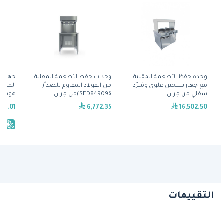
وحدة حفظ الأطعمة المقلية
وحدات حفظ الأطعمة المقلية
جهاز ح
مع جهاز تسخين علوي ومُبرّد
من الفولاذ المقاوم للصدأ(
سفلي من مِران
SFD849096)من مِران
هوفما
49.01
6,772.35
16,502.50
يش
التقييمات