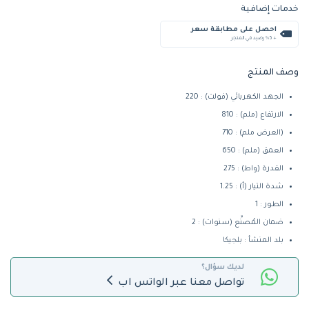
خدمات إضافية
احصل على مطابقة سعر
+ %5 رصيد في المتجر
وصف المنتج
الجهد الكهربائي (فولت) : 220
الارتفاع (ملم) : 810
(العرض ملم) : 710
العمق (ملم) : 650
القدرة (واط) : 275
شدة التيار (أ) : 1.25
الطور : 1
ضمان المُصنِّع (سنوات) : 2
بلد المنشأ : بلجيكا
لديك سؤال؟
تواصل معنا عبر الواتس اب