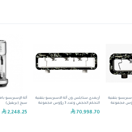
سبريسو بتقنية
أريمدي ستايلس ون آلة الاسبريسو بتقنية
الحجمي وعدد 2 رؤوس مجموعة
التحكم الحجمي وعدد 3 رؤوس مجموعة
سيج (بريفيل)
(S3GV)
2,248.25
70,998.70