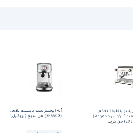
آلة الإسبريسو بامبينو بلاس
ريسو بتقنية التحكم
(SES500) من سيج (بريفيل)
الحجمي بعدد 1 رؤوس مجموعة (
ن كريم