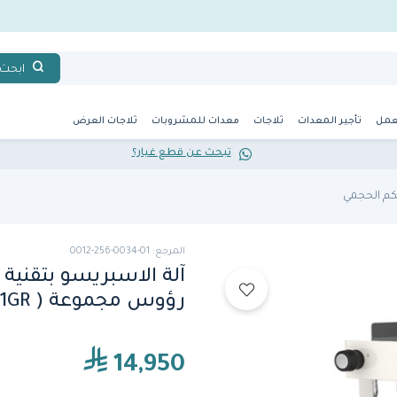
ابحث
عمل
تأجير المعدات
ثلاجات
معدات للمشروبات
ثلاجات العرض
تبحث عن قطع غيار؟
حكم الحجمي
المرجع: 01-0034-256-0012
رؤوس مجموعة ( EX3 MINI 1GR) من كريم
14,950