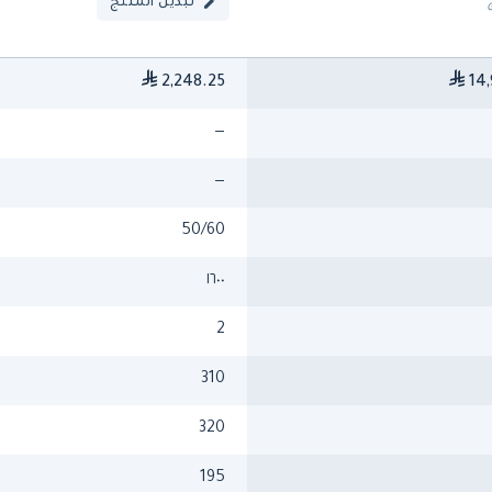
تبديل المنتج
2,248.25
14,
—
—
50/60
١٦٠٠
2
310
320
195