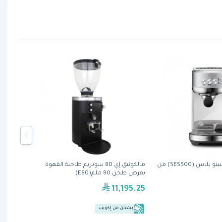
آلة الإسبريسو بامبينو بلاس (SES500) من
مالكونيق إي 80 سوبريم طاحنة القهوة
بقرص طحن 80 ملم(E80)
11,195.25
يشحن من إكويب