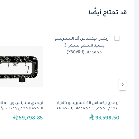
قد تحتاج أيضًا
كينة اسبريسو
أريمدي نيكساس آلة الاسبريسو بتقنية
أريمدي ستايلس ون آلة الا
التحكم الحجمي 3 مجموعات(X3GVRU)
التحكم 
(S2GV)
59,798.85
93,598.50