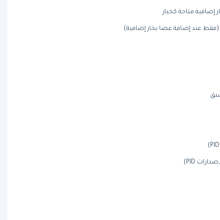
ا (فقط عند إضافة عصا بخار إضافية)
بق
رات PID)