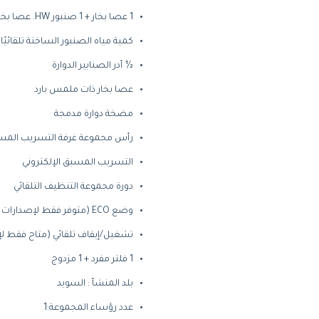
1 عصا بخار + 1 صنبور HW. عصا بخار إضافية متاحة كخيار
كمية مياه الصنبور الساخنة تلقائيً
½ أدر الصنابير الدوارة
عصا بخار ذات ملمس بارد
مضخة دوارة مدمجة
رأس مجموعة غرفة التسريب المس
التسريب المسبق الإلكتروني
دورة مجموعة التنظيف التلقائي
وضع ECO (متوفر فقط لإصدارات PID)
تشغيل/إيقاف تلقائي (متاح فقط لإصدا
1 فلتر مفرد + 1 مزدوج
بلد المنشأ : السويد
عدد رؤساء المجموعة:1