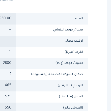
هذا المنتج
950.00
السعر
—
ضمان إكويب الإضافي
—
تركيب مجاني
٦٠
التردد (هيرتز)
2800
القوة / الجهد (واط)
2
ضمان الشركة المصنعة (بالسنوات)
465
الارتفاع (ملليمتر)
575
العمق (ملليمتر)
550
(العرض ملم)