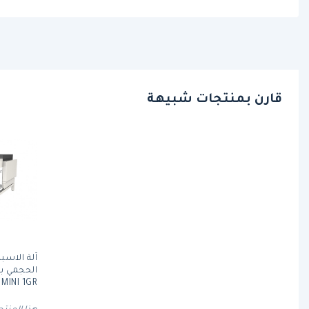
قارن بمنتجات شبيهة
آلة الاسب
EX3 MINI 1GR) م