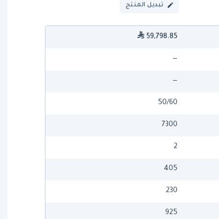
تبديل المنتج
59,798.85
—
—
50/60
7300
2
405
230
925