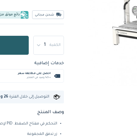
بائع موثق من
شحن مجاني
الكمية
خدمات إضافية
احصل على مطابقة سعر
+ %5 رصيد في المتجر
التوصيل إلى
خلال الفترة
ug 26
وصف المنتج
التحكم في مفتاح الضغط. PID لإصدارات العرض
زر تدفق المجموعة