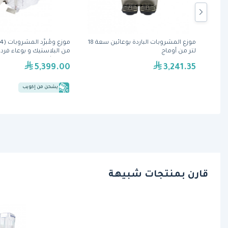
موزع المشروبات الباردة والمثلجة بعدد 1
موزع المشروبات الباردة بوعائين سعة 18
سعة 18.9 لتر (D156-3/D15-3) من
لتر من أوماج
من كراثكو
5,399.00
3,241.35
يشحن من إكويب
قارن بمنتجات شبيهة