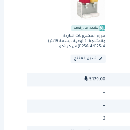
يشحن من إكويب
موزع المشروبات الباردة
والمثلجة، 2 أوعية ،بسعة 19لتر(
D256-4/D25-4)من كراثكو
تبديل المنتج
5,179.00
—
—
2