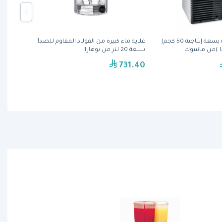
صانعة ثلج بحاوية بسعة إنتاجية 50 كجم(
غلاية ماء كبيرة من الفولاذ المقاوم للصدأ
ك
بسعة 20 لتر من بوهارا
731.40