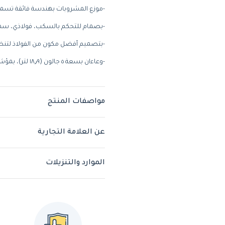
-موزع المشروبات بهندسة فائقة تسمح 
-بصمام للتحكم بالسكب، فولاذي، سه
-بتصميم أفضل مكون من الفولاذ لتن
-وعاءان بسعة ٥ جالون (١٨٫٩ لتر)، بمؤشرات قياس واضحة.
مواصفات المنتج
عن العلامة التجارية
الموارد والتنزيلات