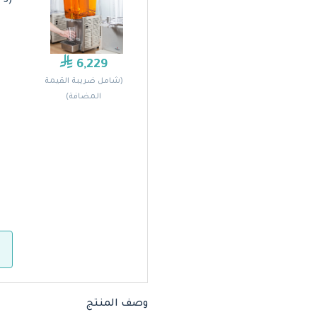
(D156-3/D15-3) من كراثكو
6,229
(شامل ضريبة القيمة
المضافة)
وصف المنتج