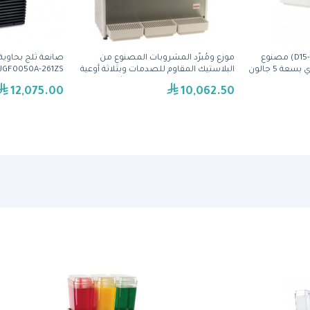
موزع ومُبرِّد المشروبات (D15-4) مصنوع
موزع ومُبرِّد المشروبات المصنوع من
من البلاستيك و بوعاء فردي بسعة 5 جالون
البلاستيك المقاوم للصدمات وبثلاثة أوعية
UGF0050A-261ZS )من مانيتو
بسعة 5 جالون (D35-4) من كراثكو
12,075.00
10,062.50