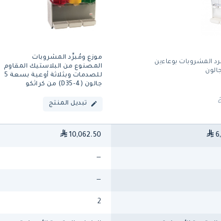
موزع ومُبرِّد المشروبات
رد المشروبات بوعاءين
المصنوع من البلاستيك المقاوم
للصدمات وبثلاثة أوعية بسعة 5
جالون (D35-4) من كراثكو
تبديل المنتج
10,062.50
6
—
—
2