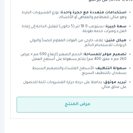
استخدامات متعددة مع حجرة واحدة:
يوزع المشروبات الباردة
وهو مثالي للمطاعم والمقاهي أو الأكشاك.
سعة كبيرة:
يستوعب 18.9 لتر (5 جالون) لتقليل الحاجة إلى إعادة
الملء وفترات خدمة طويلة.
هيكل متين:
غلاف خارجي من الفولاذ المقاوم للصدأ والبولي
كربونات للاستخدام الدائم.
تصميم موفر للمساحة:
الحجم الصغير (ارتفاع 690 مم × عرض
260 مم × عمق 400 مم) يلائم بسهولة على أسطح العمل.
سهولة التنظيف:
الأسطح الملساء والتصميم البسيط
يسمحان بالتنظيف السريع.
تبريد موثوق:
يحافظ على درجة حرارة المشروبات ثابتة للحصول
على مذاق مثالي.
عرض المنتج