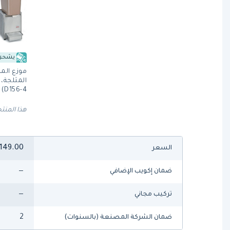
يشحن 
موزع المش
D156-4) من كراثكو
هذا المنتج
149.00
السعر
—
ضمان إكويب الإضافي
—
تركيب مجاني
2
ضمان الشركة المصنعة (بالسنوات)