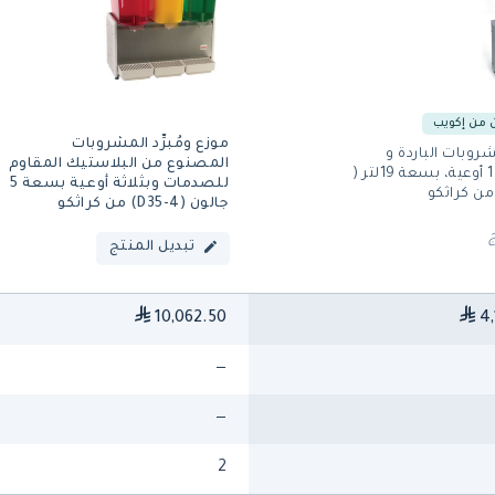
من إكويب
موزع ومُبرِّد المشروبات
روبات الباردة و
المصنوع من البلاستيك المقاوم
المثلجة، 1 أوعية، بسعة 19لتر (
للصدمات وبثلاثة أوعية بسعة 5
جالون (D35-4) من كراثكو
تبديل المنتج
10,062.50
4,
—
—
2