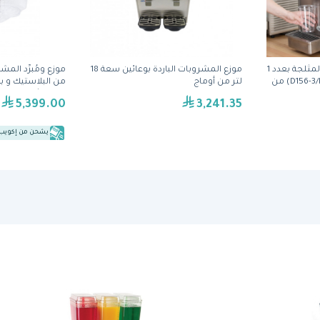
موزع المشروبات الباردة والمثلجة بعدد 1
موزع المشروبات الباردة بوعائين سعة 18
وعاء وسعة 18.9 لتر (D156-3/D15-3) من
لتر من أوماج
من كراثكو
5,399.00
3,241.35
يشحن من إكويب