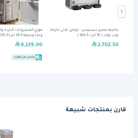
ي من
ماكينة عصير ديسبنسر - حوض ثلاثي ماركة
توب كولد ( 18 لتر / 18A-3 )
كراثكو
6,229.00
2,702.50
يشحن من إكويب
قارن بمنتجات شبيهة