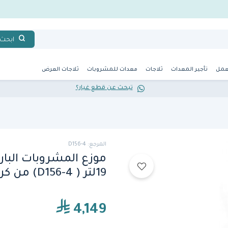
ابحث
عمل
تأجير المعدات
ثلاجات
معدات للمشروبات
ثلاجات العرض
تبحث عن قطع غيار؟
المرجع: D156-4
19لتر ( D156-4) من كراثكو
4,149