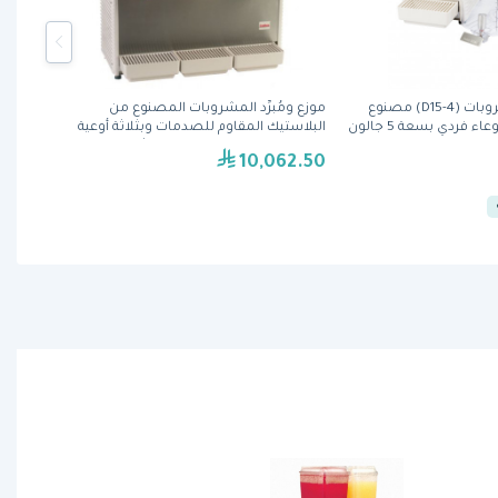
موزع ومُبرِّد المشروبات (D15-4) مصنوع
موزع ومُبرِّد المشروبات المصنوع من
من البلاستيك و بوعاء فردي بسعة 5 جالون
البلاستيك المقاوم للصدمات وبثلاثة أوعية
بسعة 5 جالون (D35-4) من كراثكو
10,062.50