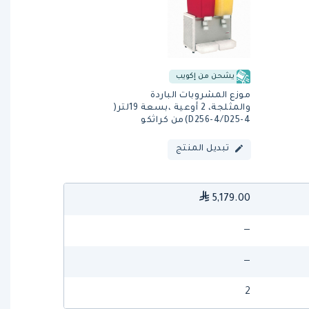
يشحن من إكويب
موزع المشروبات الباردة
والمثلجة، 2 أوعية ،بسعة 19لتر(
D256-4/D25-4)من كراثكو
تبديل المنتج
5,179.00
—
—
2