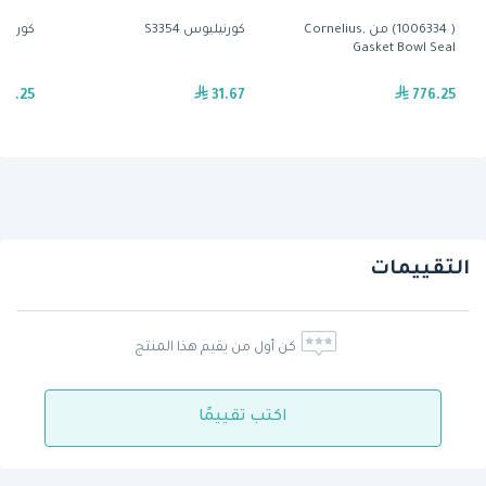
( 1006334) من Cornelius,
كورنيليوس S3354
كورنيليوس 0
Gasket Bowl Seal
17.25
31.67
776.25
التقييمات
كن أول من يقيم هذا المنتج
اكتب تقييمًا