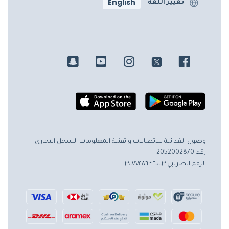
English
تغيير اللغة
وصول الغذائية للاتصالات و تقنية المعلومات
السجل التجاري
رقم 2052002870
الرقم الضريبي ٣٠٠٧٧٤٨٦٣٢٠٠٠٠٣