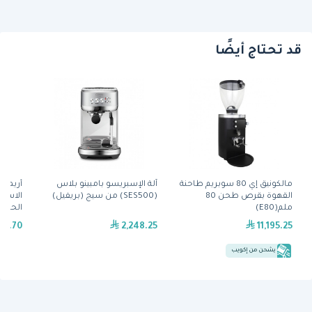
قد تحتاج أيضًا
مالكونيق إي 80 سوبريم طاحنة
آلة الإسبريسو بامبينو بلاس
أريمدي
القهوة بقرص طحن 80
(SES500) من سيج (بريفيل)
الاسبر
ملم(E80)
مجموعة (
98.70
2,248.25
11,195.25
يشحن من إكويب