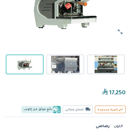
17,250
بائع موثق من إكويب
شحن مجاني
كمية محدودة
اللون:
رصاصي