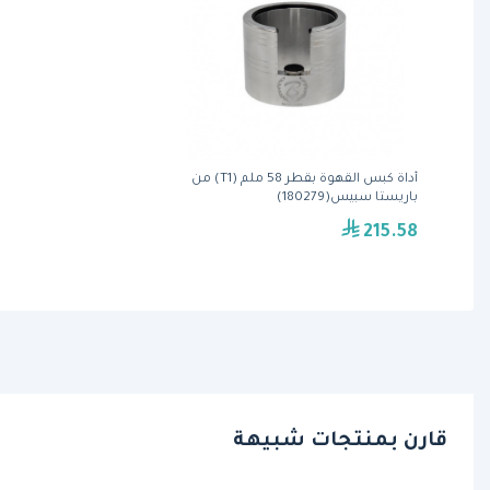
أداة كبس القهوة بقطر 58 ملم (T1) من
باريستا سبيس(180279)
215.58
قارن بمنتجات شبيهة