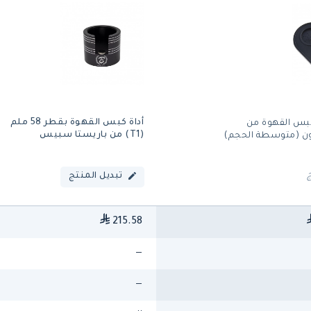
أداة كبس القهوة بقطر 58 ملم
بس القهوة من
(T1) من باريستا سبيس
ن (متوسطة الحجم)
تبديل المنتج
215.58
—
—