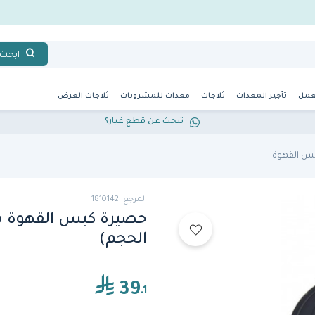
ابحث
عمل
تأجير المعدات
ثلاجات
معدات للمشروبات
ثلاجات العرض
تبحث عن قطع غيار؟
بس القهوة
المرجع: 1810142
حصيرة كبس القهوة 
الحجم)
39
.1