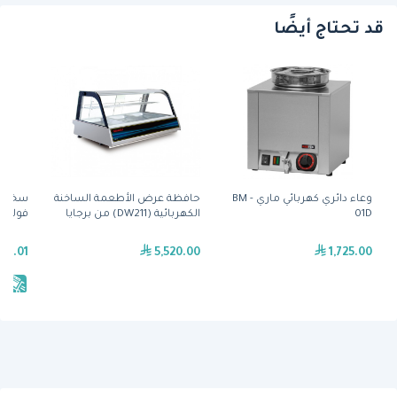
قد تحتاج أيضًا
وعاء دائري كهربائي ماري - BM
حافظة عرض الأطعمة الساخنة
01D
الكهربائية (DW211) من برجايا
فولكان
39.01
5,520.00
1,725.00
يش