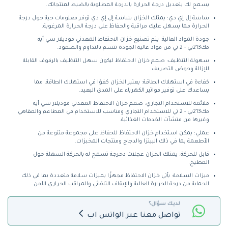
يسمح لك بتعديل درجة الحرارة بالدرجة المطلوبة بالضبط لمنتجاتك.
شاشة إل إي دي: يمتلك الخزان شاشة إل إي دي توفر معلومات حية حول درجة
الحرارة مما يسهل عليك مراقبة والحفاظ على درجة الحرارة المرغوبة.
جودة المواد العالية: يتم تصنيع خزان الاحتفاظ المعدني موديلار سي أيه
مك213بي - 2 تي من مواد عالية الجودة تتسم بالتداوم والصمود.
سهولة التنظيف: صمم خزان الاحتفاظ ليكون سهل التنظيف بالرفوف القابلة
للإزالة وحوض التصريف.
كفاءة في استهلاك الطاقة: يعتبر الخزان كفؤا في استهلاك الطاقة، مما
يساعدك على توفير فواتير الكهرباء على المدى البعيد.
ملائمة للاستخدام التجاري: صمم خزان الاحتفاظ المعدني موديلار سي أيه
مك213بي - 2 تي للاستخدام التجاري ومناسب للاستخدام في المطاعم والمقاهي
وغيرها من منشآت الخدمات الغذائية.
عملي: يمكن استخدام خزان الاحتفاظ للحفاظ على مجموعة متنوعة من
الأطعمة بما في ذلك البيتزا والدجاج ومنتجات المخبزات.
قابل للحركة: يمتلك الخزان عجلات دحرجة تسمح له بالحركة السهلة حول
المطبخ.
ميزات السلامة: يأتي خزان الاحتفاظ مجهزًا بميزات سلامة متعددة بما في ذلك
الحماية من درجة الحرارة العالية والإيقاف التلقائي والمراقب الحراري الآمن.
لديك سؤال؟
تواصل معنا عبر الواتس اب