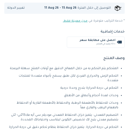
تغيير الدولة
التوصيل إلى
خلال الفترة
11 Aug 26 - 15 Aug 26
* خدمة التركيب متوفرة في
مدن معينة فقط.
خدمات إضافية
احصل على مطابقة سعر
+ %5 رصيد في المتجر
وصف المنتج
المتحكم يتم التحكم به من خلال المعالج الدقيق مع أوقات المنتج سهلة البرمجة
التحكم الزمني والحراري الفردي لكل طبق يسمح بأجواء متعددة لمنتجات
متعددة
التحكم في درجة الحرارة بتدرج وحدة درجية
وحدات لعدة أحجام وأعماق من الأطباق
وحدات للاحتفاظ بالأطعمة الرطبة، والاحتفاظ بالأطعمة القارية أو الاحتفاظ
بالطعام الرطب والقاري معاً
التصميم المعدني: يتميز خزان الاحتفاظ المعدني موديلار سي أيه مك213بي- 2تي
بتصميم معدني يتيح لك تخصيص التكوين ليتناسب واحتياجاتك المحددة.
التحكم في درجة الحرارة: يتميز خزان الاحتفاظ بنظام تحكم دقيق في درجة الحرارة