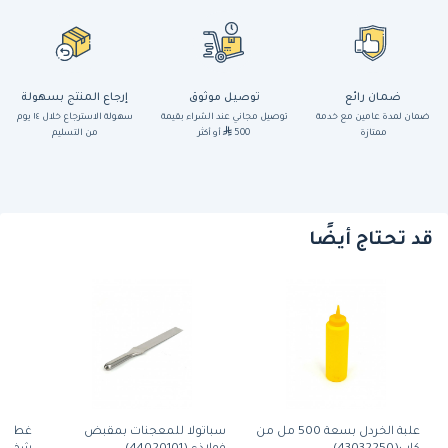
ضمان رائع
توصيل موثوق
إرجاع المنتج بسهولة
ضمان لمدة عامين مع خدمة
توصيل مجاني عند الشراء بقيمة
سهولة الاسترجاع خلال ١٤ يوم
ممتازة
500
أو أكثر
من التسليم
قد تحتاج أيضًا
علبة الخردل بسعة 500 مل من
سباتولا للمعجنات بمقبض
غطاء ك