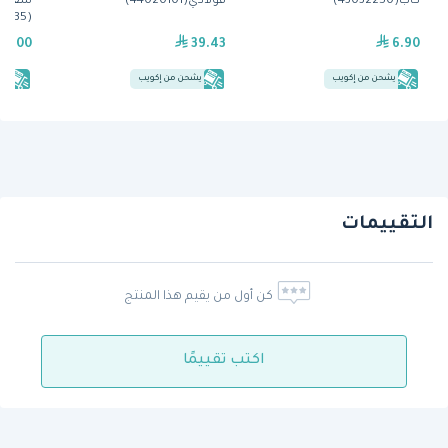
كاب(43032250)
فولاذي(44020101)
(1826SCCW135) من كامبرو
59.00
39.43
6.90
يشحن من إكويب
يشحن من إكويب
يش
التقييمات
كن أول من يقيم هذا المنتج
اكتب تقييمًا