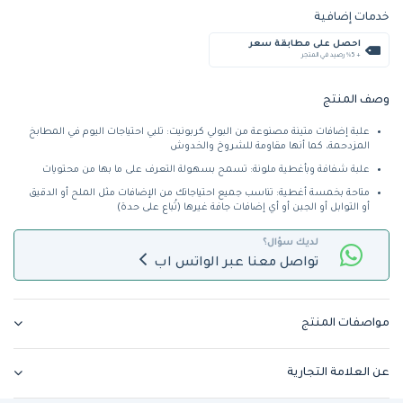
خدمات إضافية
احصل على مطابقة سعر
+ %5 رصيد في المتجر
وصف المنتج
علبة إضافات متينة مصنوعة من البولي كربونيت: تلبي احتياجات اليوم في المطابخ
المزدحمة، كما أنها مقاومة للشروخ والخدوش
علبة شفافة وبأغطية ملونة: تسمح بسهولة التعرف على ما بها من محتويات
متاحة بخمسة أغطية: تناسب جميع احتياجاتك من الإضافات مثل الملح أو الدقيق
أو التوابل أو الجبن أو أي إضافات جافة غيرها (تُباع على حدة)
لديك سؤال؟
تواصل معنا عبر الواتس اب
مواصفات المنتج
عن العلامة التجارية