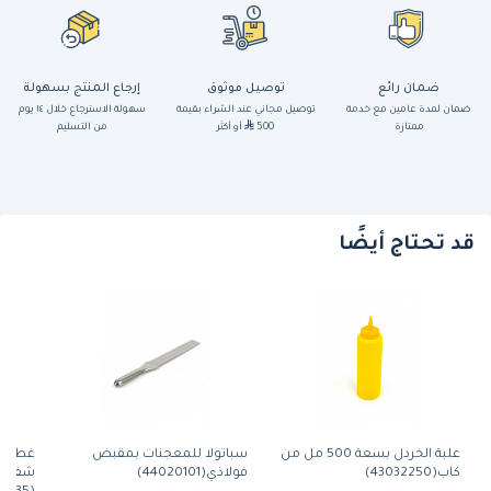
ضمان رائع
توصيل موثوق
إرجاع المنتج بسهولة
ضمان لمدة عامين مع خدمة
توصيل مجاني عند الشراء بقيمة
سهولة الاسترجاع خلال ١٤ يوم
ممتازة
500
أو أكثر
من التسليم
قد تحتاج أيضًا
علبة الخردل بسعة 500 مل من
سباتولا للمعجنات بمقبض
غطاء ك
كاب(43032250)
فولاذي(44020101)