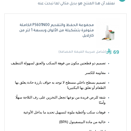
نعتقد أن هذا المنتج هو بديل مثالي لما تبحث عنه
مجموعة الحفظ والتقديم PS601N00 الكاملة
متوفرة بتشكيلة من الألوان وبسعة 1 لتر من
كارلايل
69
(شامل ضريبة القيمة المضافة)
تصميم ذو قطعتين مكون من فوهة السكب والعنق لسهولة التنظيف
مقاومة للكسر
تصميم بسطح داخلي مسطح لا توجد به حواف بارزة حادة يعلق بها 
الطعام أو تعلق بها البكتيريا
شفة للرص فريدة من نوعها تجعل التخزين على رف الثلاجة سهلًا 
وآمنًا
فوهات سكب وأغطية ملونة لتسهيل تحديد ما بداخل الأوعية
خالية من مادة البيسفينول (BPA)