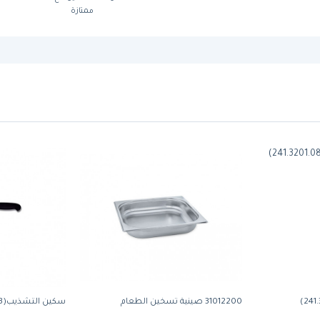
ممتازة
31012200 صينية تسخين الطعام
سكين التشذيب(241.5301.13)