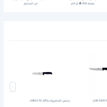
بقيمة 500
أو أكثر
من التسليم
سكين الخضروات(281.HR02.10)