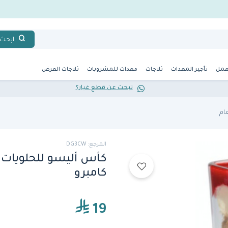
ابحث
عمل
تأجير المعدات
ثلاجات
معدات للمشروبات
ثلاجات العرض
تبحث عن قطع غيار؟
ام
المرجع: DG3CW
كأس أليسو للحلويات م
كامبرو
19