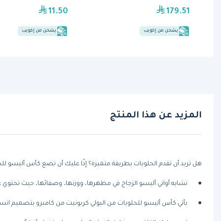
11.50
179.51
يشحن من إكويب
يشحن من إكويب
المزيد عن هذا المنتج
هل تريد أن تقدم الحلويات بطريقة متميزة؟ إذًا عليك أن تضع كأس أليسو للحل
●
تشابه أواني أليسو الزجاج في مظهرها، ووزنها، وصفائها، حيث تحتوي على
●
يأتي كأس أليسو للحلويات من البولي كربونيت من كامبرو بتصميم انسيابي،