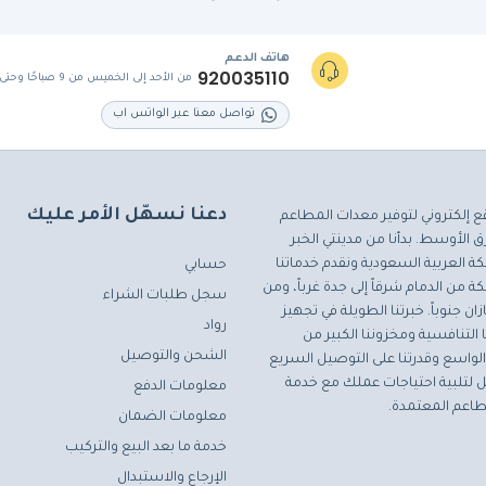
هاتف الدعم
920035110
من الأحد إلى الخميس من 9 صباحًا وحتى 5 مساءً
تواصل معنا عبر الواتس اب
دعنا نسهّل الأمر عليك
ع إلكتروني لتوفير معدات المطاعم
 الأوسط. بدأنا من مدينتي الخبر
ة العربية السعودية ونقدم خدماتنا
حسابي
ة من الدمام شرقاً إلى جدة غرباً، ومن
سجل طلبات الشراء
ان جنوباً. خبرتنا الطويلة في تجهيز
رواد
التنافسية ومخزوننا الكبير من
الشحن والتوصيل
لواسع وقدرتنا على التوصيل السريع
مثل لتلبية احتياجات عملك مع خدمة
معلومات الدفع
اعم المعتمدة.
معلومات الضمان
خدمة ما بعد البيع والتركيب
الإرجاع والاستبدال