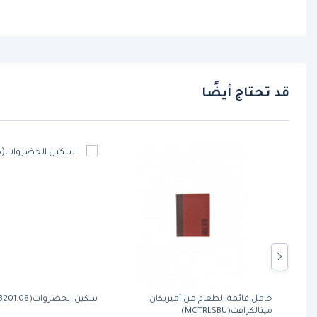
قد تحتاج أيضًا
ي من
حامل قائمة الطعام من أميريكان
سكين الخضروات(241.3201.08)
ميتالكرافت(MCTRLSBU)