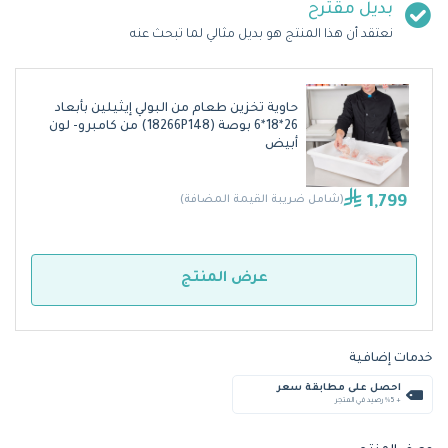
بديل مقترح
نعتقد أن هذا المنتج هو بديل مثالي لما تبحث عنه
حاوية تخزين طعام من البولي إيثيلين بأبعاد
26*18*6 بوصة (18266P148) من كامبرو- لون
أبيض
1,799
(شامل ضريبة القيمة المضافة)
عرض المنتج
خدمات إضافية
احصل على مطابقة سعر
+ %5 رصيد في المتجر