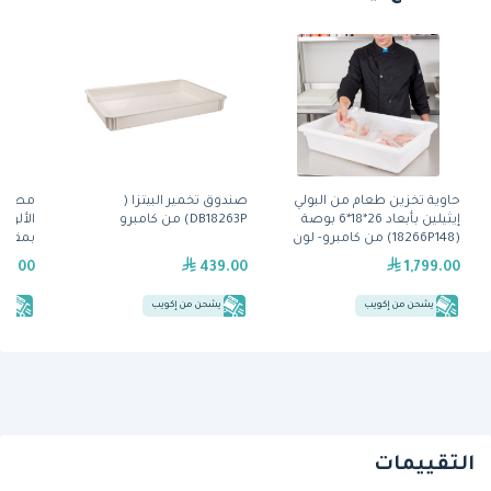
حاوية تخزين طعام من البولي
صندوق تخمير البيتزا (
إيثيلين بأبعاد 26*18*6 بوصة
DB18263P) من كامبرو
الألوم
(18266P148) من كامبرو- لون
أبيض
ميتال. ذ
29.00
439.00
1,799.00
يشحن من إكويب
يشحن من إكويب
يش
التقييمات