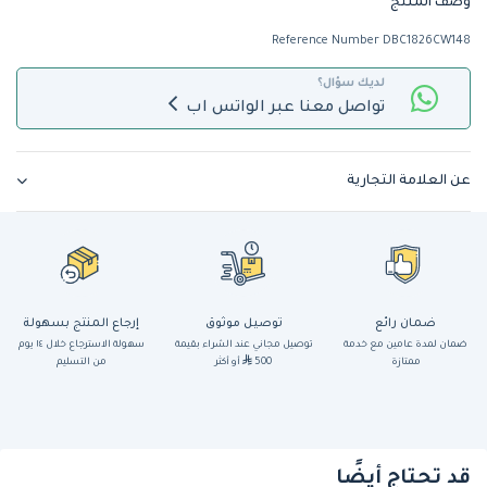
وصف المنتج
Reference Number DBC1826CW148
لديك سؤال؟
تواصل معنا عبر الواتس اب
عن العلامة التجارية
ضمان رائع
توصيل موثوق
إرجاع المنتج بسهولة
ضمان لمدة عامين مع خدمة
توصيل مجاني عند الشراء بقيمة
سهولة الاسترجاع خلال ١٤ يوم
ممتازة
500
أو أكثر
من التسليم
قد تحتاج أيضًا