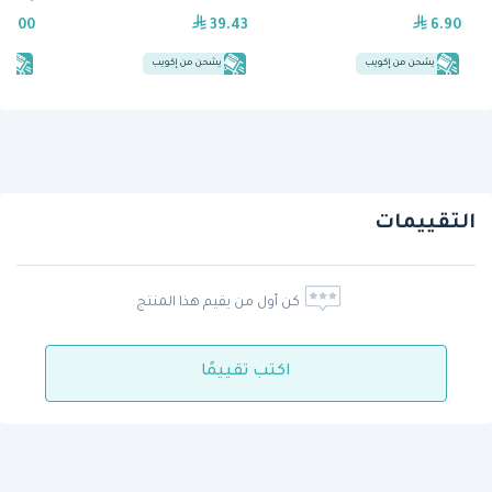
59.00
39.43
6.90
يشحن من إكويب
يشحن من إكويب
يش
التقييمات
كن أول من يقيم هذا المنتج
اكتب تقييمًا