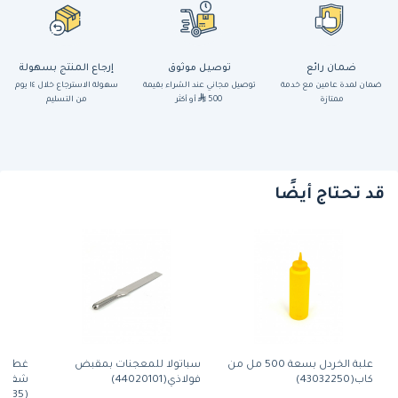
ضمان رائع
توصيل موثوق
إرجاع المنتج بسهولة
ضمان لمدة عامين مع خدمة
توصيل مجاني عند الشراء بقيمة
سهولة الاسترجاع خلال ١٤ يوم
ممتازة
500
أو أكثر
من التسليم
قد تحتاج أيضًا
علبة الخردل بسعة 500 مل من
سباتولا للمعجنات بمقبض
غطاء ك
كاب(43032250)
فولاذي(44020101)
(1826SCCW135) من كامبرو