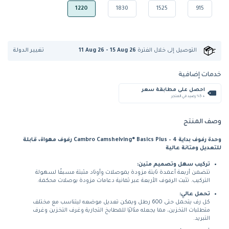
1220
1830
1525
915
تغيير الدولة
التوصيل إلى
خلال الفترة
11 Aug 26 - 15 Aug 26
خدمات إضافية
احصل على مطابقة سعر
+ %5 رصيد في المتجر
وصف المنتج
وحدة رفوف بداية Cambro Camshelving® Basics Plus – 4 رفوف مهواة، قابلة
للتعديل ومتانة عالية
تركيب سهل وتصميم متين:
تتضمن أربعة أعمدة ثابتة مزودة بموصلات وأوتاد مثبتة مسبقًا لسهولة
التركيب. تثبت الرفوف الأربعة عبر ثمانية دعامات مزودة بوصلات محكمة.
تحمل عالي:
كل رف يتحمل حتى 600 رطل ويمكن تعديل موضعه ليتناسب مع مختلف
متطلبات التخزين، مما يجعله مثاليًا للمطابخ التجارية وغرف التخزين وغرف
التبريد.