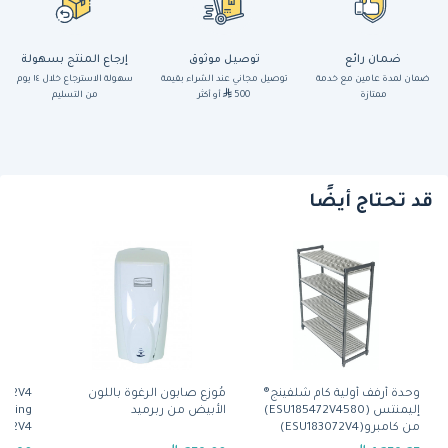
ضمان رائع
توصيل موثوق
إرجاع المنتج بسهولة
ضمان لمدة عامين مع خدمة
توصيل مجاني عند الشراء بقيمة
سهولة الاسترجاع خلال ١٤ يوم
ممتازة
500
أو أكثر
من التسليم
قد تحتاج أيضًا
وحدة أرفف أولية كام شلفينج®
مُوزِّع صابون الرغوة باللون
872V4
إليمنتس (ESU185472V4580)
الأبيض من ربرميد
lving
من كامبرو(ESU183072V4)
672V4)