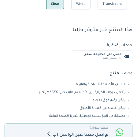
Clear
White
Translucent
هذا المنتج غير متوفر حاليا
خدمات إضافية
احصل على مطابقة سعر
+ %5 رصيد في المتجر
وصف المنتج
مناسب للأطعمة الساخنة والباردة
يتحمل درجات الحرارة بين -40° فهرنهايت حتى 210° فهرنهايت
يمكن رصّه فوق بعضه
يمكن غسله في غسالة الأطباق
مصدقة من المؤسسة الوطنية لتعزيز الصحة العامة
لديك سؤال؟
تواصل معنا عبر الواتس اب