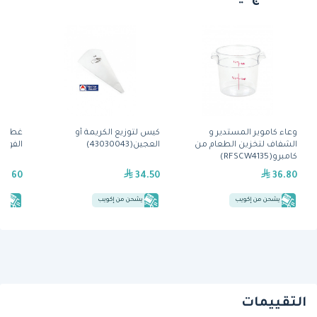
وعاء كاموير المستدير و
كيس لتوزيع الكريمة أو
غطاء و
الشفاف لتخزين الطعام من
العجين(43030043)
الفولاذي(118
كامبرو(RFSCW4135)
27.60
34.50
36.80
يشحن من إكويب
يشحن من إكويب
يش
التقييمات