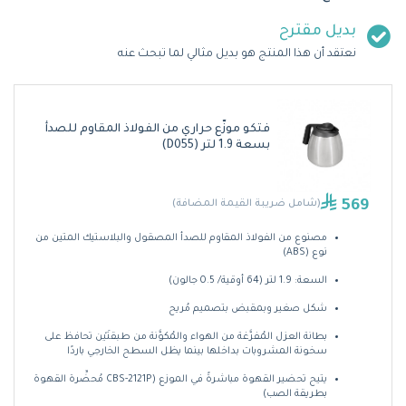
بديل مقترح
نعتقد أن هذا المنتج هو بديل مثالي لما تبحث عنه
فتكو موزّع حراري من الفولاذ المقاوم للصدأ
بسعة 1.9 لتر (D055)
569
(شامل ضريبة القيمة المضافة)
مصنوع من الفولاذ المقاوم للصدأ المصقول والبلاستيك المتين من
نوع (ABS)
السعة: 1.9 لتر (64 أوقية/ 0.5 جالون)
شكل صغير وبمقبض بتصميم مُريح
بطانة العزل المُفرَّغة من الهواء والمُكوَّنة من طبقتَيْن تحافظ على
سخونة المشروبات بداخلها بينما يظل السطح الخارجي باردًا
يتيح تحضير القهوة مباشرةً في الموزع (CBS-2121P مُحضِّرة القهوة
بطريقة الصب)