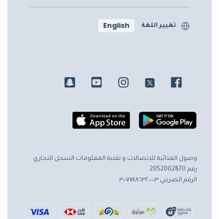
English
تغيير اللغة
وصول الغذائية للاتصالات و تقنية المعلومات
السجل التجاري
رقم 2052002870
الرقم الضريبي ٣٠٠٧٧٤٨٦٣٢٠٠٠٠٣