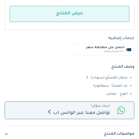
عرض المنتج
خدمات إضافية
احصل على مطابقة سعر
+ %5 رصيد في المتجر
وصف المنتج
ضمان المُصنِّع (سنوات) : 2
بلد المنشأ : سنغافورة
النوع: : قماش
لديك سؤال؟
تواصل معنا عبر الواتس اب
مواصفات المنتج