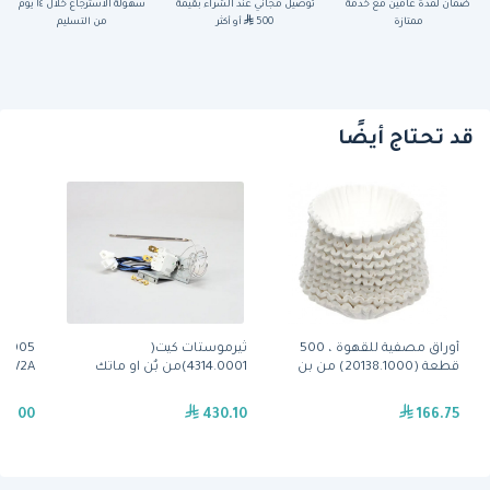
ضمان لمدة عامين مع خدمة
توصيل مجاني عند الشراء بقيمة
سهولة الاسترجاع خلال ١٤ يوم
ممتازة
500
أو أكثر
من التسليم
قد تحتاج أيضًا
أوراق مصفية للقهوة ، 500
ثيرموستات كيت(
.0005
قطعة (20138.1000) من بن
4314.0001)من بٌن او ماتك
 HW2A
9.00
430.10
166.75