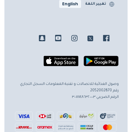
English
تغيير اللغة
وصول الغذائية للاتصالات و تقنية المعلومات
السجل التجاري
رقم 2052002870
الرقم الضريبي ٣٠٠٧٧٤٨٦٣٢٠٠٠٠٣