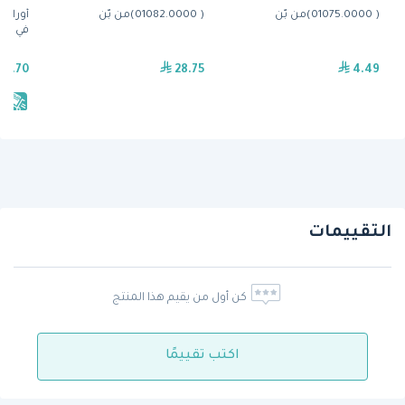
( 01075.0000)من بّن
( 01082.0000)من بّن
في الك
35.70
28.75
4.49
يش
التقييمات
كن أول من يقيم هذا المنتج
اكتب تقييمًا