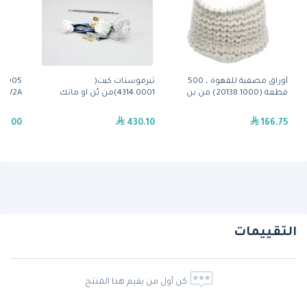
أوراق مصفية للقهوة ، 500
ثيرموستات كيت(
.0005
قطعة (20138.1000) من بن
4314.0001)من بٌن او ماتك
 HW2A
9.00
430.10
166.75
التقييمات
كن أول من يقيم هذا المنتج