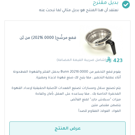
بديل مقترح
نعتقد أن هذا المنتج هو بديل مثالي لما تبحث عنه
قمع مرشّح( 20216.0000) من بّن
423
(شامل ضريبة القيمة المضافة)
يقوم قمع التخمير من Bunn 20216.0000 بحمل الفلتر والقهوة المطحونة
أثناء عملية التخمير ، مما يتيح لك صنع قهوة لذيذة ومميزة.
يتم تصنيع سلال ومسارات تصنيع المعدات الأصلية الحقيقية لإعداد القهوة
المخمرة الخاصة بك ، مما يساعده على العمل بأمان وكفاءة
ميزات "سبلاش جارد" لمنع الفائض
يتضمن مقبض متين
المواد: الفولاذ المقاوم للصدأ
عرض المنتج