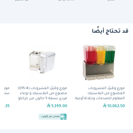
قد تحتاج أيضًا
موزع ومُبرِّد المشروبات
موزع ومُبرِّد المشروبات (D15-4)
موزع ا
المصنوع من البلاستيك
مصنوع من البلاستيك و بوعاء
سعة 18 لتر من أوماج
المقاوم للصدمات وبثلاثة أوعية
فردي بسعة 5 جالون من كراثكو
بسعة 5 جالون (D35-4) من
41.35
5,399.00
10,062.50
كراثكو
يشحن من إكويب