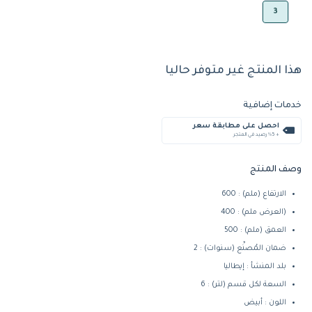
3
هذا المنتج غير متوفر حاليا
خدمات إضافية
احصل على مطابقة سعر
+ %5 رصيد في المتجر
وصف المنتج
الارتفاع (ملم) : 600
(العرض ملم) : 400
العمق (ملم) : 500
ضمان المُصنِّع (سنوات) : 2
بلد المنشأ : إيطاليا
السعة لكل قسم (لتر) : 6
اللون : أبيض