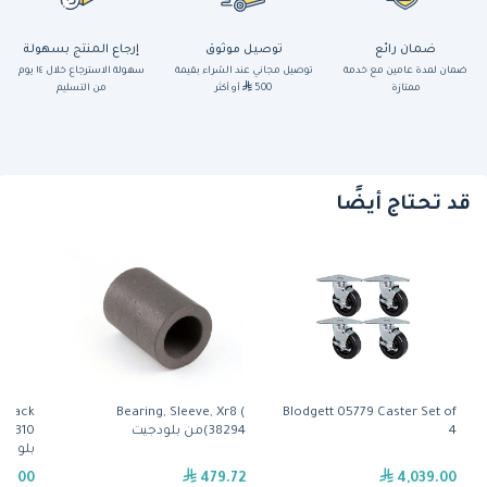
ضمان رائع
توصيل موثوق
إرجاع المنتج بسهولة
ضمان لمدة عامين مع خدمة
توصيل مجاني عند الشراء بقيمة
سهولة الاسترجاع خلال ١٤ يوم
ممتازة
500
أو أكثر
من التسليم
قد تحتاج أيضًا
, Rack
Bearing, Sleeve, Xr8 (
Blodgett 05779 Caster Set of
4
38294)من بلودجيت
بلودج
40.00
479.72
4,039.00