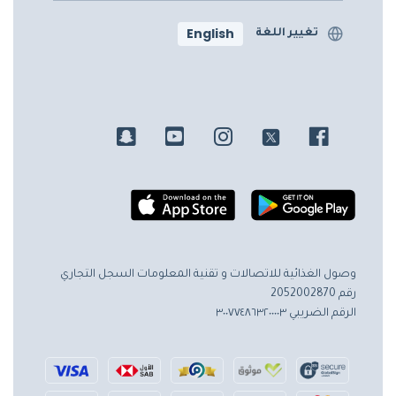
English
تغيير اللغة
وصول الغذائية للاتصالات و تقنية المعلومات
السجل التجاري
رقم 2052002870
الرقم الضريبي ٣٠٠٧٧٤٨٦٣٢٠٠٠٠٣