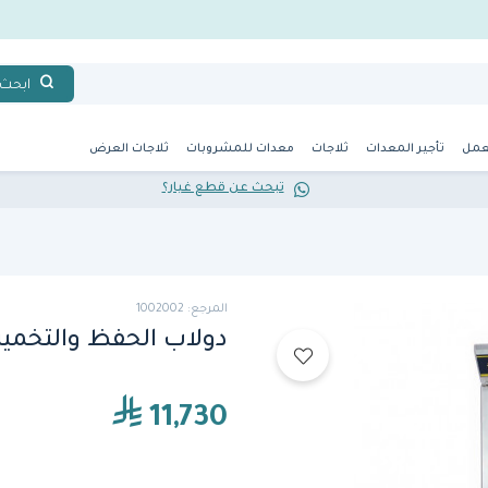
ابحث
عمل
تأجير المعدات
ثلاجات
معدات للمشروبات
ثلاجات العرض
تبحث عن قطع غيار؟
المرجع: 1002002
دولاب الحفظ والتخمير (2DPF-32) من بيرج
11,730