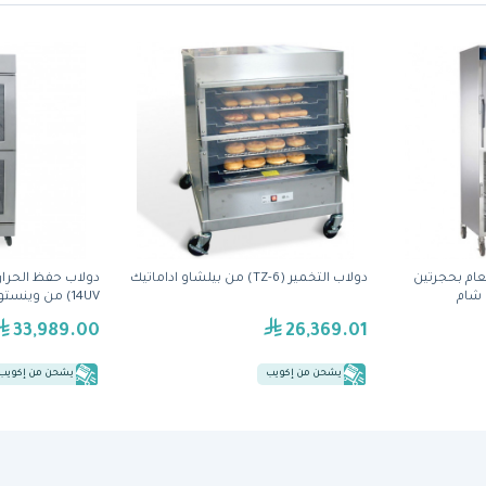
ام بحجرتين
دولاب التخمير (TZ-6) من بيلشاو اداماتيك
14UV) من وينستون
33,989.00
26,369.01
يشحن من إكويب
يشحن من إكويب