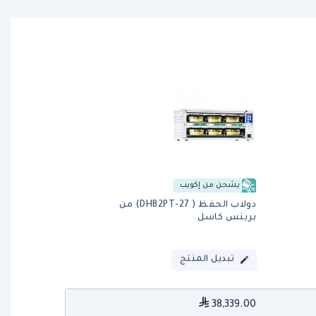
يشحن من إكويب
دولاب الحفظ ( DHB2PT-27) من
برينس كاسل
تبديل المنتج
38,339.00