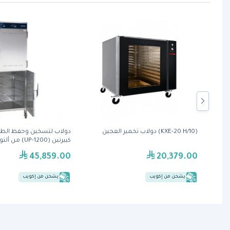
أدراج
(KXE-20 H/10) دولاب تخمير العجين
دولاب لتسخين وحفظ الطع
كبيرتين (1200-UP) من ألتو شام
45,859.00
20,379.00
يشحن من إكويب
يشحن من إكويب