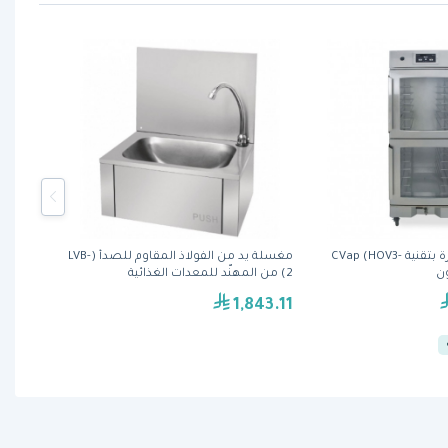
دولاب حفظ الحرارة بتقنية CVap (HOV3-
مغسلة يد من الفولاذ المقاوم للصدأ (LVB-
2) من المهنّد للمعدات الغذائية
1,843.11