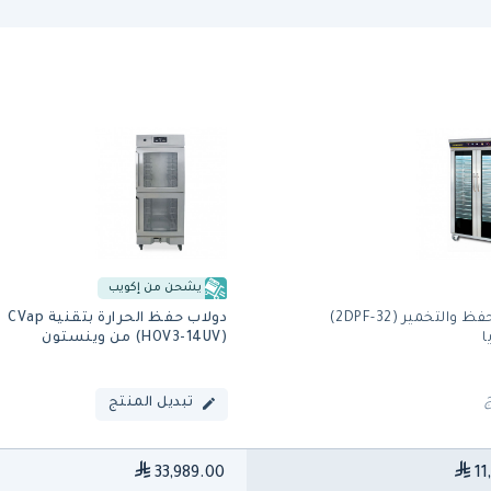
يشحن من إكويب
دولاب الحفظ والتخمير (2DPF-32)
دولاب حفظ الحرارة بتقنية CVap
ا
(HOV3-14UV) من وينستون
تبديل المنتج
33,989.00
11