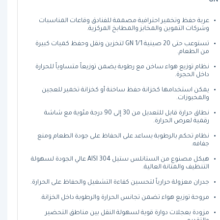
GN 
عربة حفظ وتخمير احترافية مصممة للفنادق وقاعات المناسبات
وشركات التموين والمخابز والمطابخ المركزية.
تستوعب حتى 20 صينية GN 1/1 لتخزين ونقل وحفظ كميات كبيرة
من الطعام.
نظام توزيع هواء ساخن مع رطوبة يضمن توزيعاً متساوياً للحرارة
داخل الحجرة.
يمكن استخدامها كخزانة حفظ ساخنة أو كخزانة تخمير للعجين
والمخبوزات.
نطاق حرارة قابل للتعديل من 30 إلى 90 درجة مئوية مع شاشة
رقمية لعرض الحرارة.
نظام تحكم بالرطوبة يساعد على الحفاظ على جودة الطعام ومنع
جفافه.
هيكل مصنوع من الستانلس ستيل AISI 304 عالي الجودة لسهولة
التنظيف والمتانة العالية.
جدران معزولة حرارياً لتحسين كفاءة التشغيل والحفاظ على الحرارة.
مروحة توزيع هواء تضمن تجانس الحرارة والرطوبة داخل الخزانة.
مزودة بعجلات دوارة قوية لسهولة النقل بين مناطق التحضير