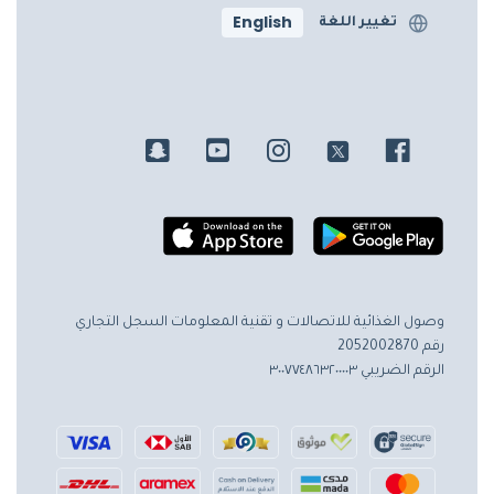
English
تغيير اللغة
وصول الغذائية للاتصالات و تقنية المعلومات
السجل التجاري
رقم 2052002870
الرقم الضريبي ٣٠٠٧٧٤٨٦٣٢٠٠٠٠٣