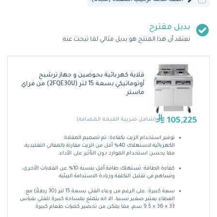
بديل مقترح
نعتقد أن هذا المنتج هو بديل مثالي لما تبحث عنه
قلاية كهربائية بحوضين و جهاز ترشيح
أوتوماتيكي بسعة 15 لتر (2FQE30U) من فراي
ماستر
105,225
(شامل ضريبة القيمة المضافة)
توفير استخدام الزيت بكفاءة: تم تصميم المقلاة
الكهربائية لاستهلاك 40% أقل من الزيت مقارنة بالمقالي التقليدية،
مما يحسن استخدام الموارد دون التأثير على الأداء.
كفاءة الطاقة: تستهلك طاقة أقل بنسبة 10% عن القلايات الأخرى،
وتساهم في تقليل التكلفة وزيادة الاستدامة البيئية.
سعة كبيرة: على الرغم من وعاء القلي بسعة 15 لتر (30 رطلاً) مع
الغطاء يعتبر صغير نسبيا، الا انه يتمتع بمساحة كبيرة للقلي بقياس
33 × 36 × 9.5 سم، مما يمكن من تحضير كميات طعام كبيرة.