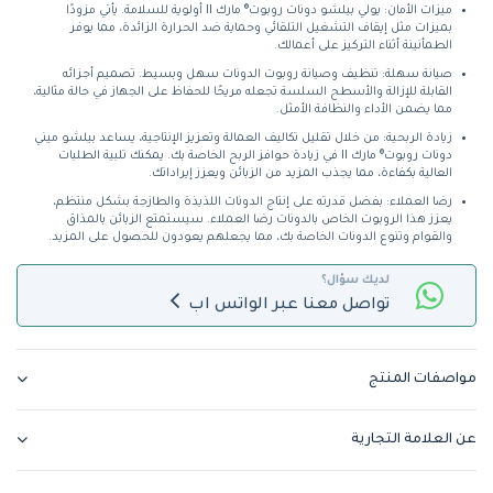
ميزات الأمان: يولي بيلشو دونات روبوت® مارك II أولوية للسلامة. يأتي مزودًا
بميزات مثل إيقاف التشغيل التلقائي وحماية ضد الحرارة الزائدة، مما يوفر
الطمأنينة أثناء التركيز على أعمالك.
صيانة سهلة: تنظيف وصيانة روبوت الدونات سهل وبسيط. تصميم أجزائه
القابلة للإزالة والأسطح السلسة تجعله مريحًا للحفاظ على الجهاز في حالة مثالية،
مما يضمن الأداء والنظافة الأمثل.
زيادة الربحية: من خلال تقليل تكاليف العمالة وتعزيز الإنتاجية، يساعد بيلشو ميني
دونات روبوت® مارك II في زيادة حوافز الربح الخاصة بك. يمكنك تلبية الطلبات
العالية بكفاءة، مما يجذب المزيد من الزبائن ويعزز إيراداتك.
رضا العملاء: بفضل قدرته على إنتاج الدونات اللذيذة والطازجة بشكل منتظم،
يعزز هذا الروبوت الخاص بالدونات رضا العملاء. سيستمتع الزبائن بالمذاق
والقوام وتنوع الدونات الخاصة بك، مما يجعلهم يعودون للحصول على المزيد.
لديك سؤال؟
تواصل معنا عبر الواتس اب
مواصفات المنتج
عن العلامة التجارية