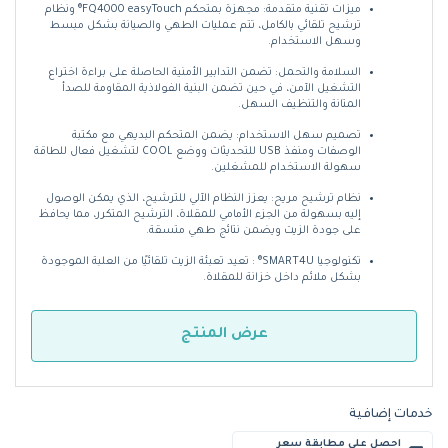
ميزات تقنية متقدمة: مجهزة بمتحكم FQ4000 easyTouch® ونظام
ترشيح تلقائي بالكامل، تتم عمليات الطهي والصيانة بشكل مبسط
وسهل الاستخدام.
السلامة والتحمل: تضمن التدابير الأمنية الحاصلة على براءة اختراع
التشغيل الآمن، في حين تضمن البنية الفولاذية المقاومة للصدأ
المتانة والتنظيف السهل.
تصميم سهل الاستخدام: يضمن المتحكم البديهي مع مكتبة
الوصفات ومنفذ USB للتحديثات ووضع COOL لتشغيل فعال للطاقة
سهولة الاستخدام للمشغلين.
نظام ترشيح مريح: يعزز النظام الآلي للترشيح، الذي يمكن الوصول
إليه بسهولة من الجزء الأمامي للمقلاة، الترشيح المتكرر، مما يحافظ
على جودة الزيت ويضمن نتائج طهي متسقة.
تكنولوجيا SMART4U® : تعيد تعبئة الزيت تلقائيًا من العلبة الموجودة
بشكل ملائم داخل خزانة للمقلاة.
عرض المنتج
خدمات إضافية
احصل على مطابقة سعر