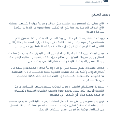
+ %5 رصيد في المتجر
وصف المنتج
إنتاج فعال: يتم تصميم جهاز بيلشو ميني دونات روبوت® مارك II لتسهيل عملية
إنتاج الدونات الخاصة بك، مما يتيح لك تحضير كمية كبيرة من الدونات اللذيذة
بسرعة وكفاءة.
جودة متسقة: باستخدام هذا الروبوت الخاص بالدونات، يمكنك تحقيق نتائج
متسقة في كل مرة. يضمن نظام التحكم في درجة الحرارة المحددة ونظام القلي
التلقائي لهذا الروبوت أن تكون كل دونة مطهية تمامًا ولها لون ذهبي جميل.
توفير الوقت: يزيل هذا الجهاز الآلي الحاجة إلى القلي اليدوي، مما يقلل من ساعات
العمل ويتيح لفريقك التركيز على مهام أخرى مهمة. إنه يسرع عملية الإنتاج، مما
يتيح لك تقديم الدونات الطازجة والساخنة لزبائنك في وقت قصير.
خيارات متعددة: يقدم بيلشو ميني دونات روبوت® مارك II مجموعة واسعة من
أحجام الدونات وأشكالها، مما يمنحك المرونة لتلبية تفضيلات الزبائن المختلفة.
من الدونات الكلاسيكية المستديرة إلى التصاميم الفريدة، يمكنك تخصيص
عروضك بسهولة.
سهولة الاستخدام: تشغيل روبوت الدونات بسيط وسهل الاستخدام، حتى
بالنسبة لأولئك الذين ليس لديهم خبرة واسعة. تحكماته البديهية وتعليماته
الواضحة تجعله متاحًا لأي شخص في مطبخك.
قوي وذو عمر طويل: بني هذا الجهاز باستخدام مواد عالية الجودة، وهو مصمم
لتحمل متطلبات مطبخ تجاري مزدحم. إنه مصمم ليدوم، مما يضمن أنك تحصل
على استثمار موثوق ودائم على مدى السنوات القادمة.