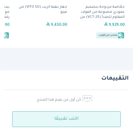
حمّاصة مزدوجة بتصميم
جهاز تنقية الزيت (VITO 50) من
عمودي مصنوعة من الفولاذ
فيتو
مع نظا
المقاوم للصدأ (VCT-25) من
رقمي – س
آنتونز
79.00
9,430.00
9,929.00
يشحن من إكويب
يش
التقييمات
كن أول من يقيم هذا المنتج
اكتب تقييمًا