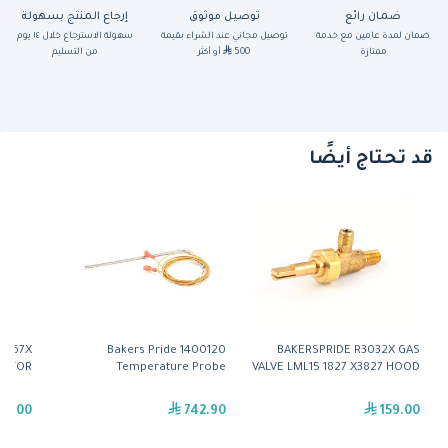
ضمان رائع
توصيل موثوق
إرجاع المنتج بسهولة
ضمان لمدة عامين مع خدمة
توصيل مجاني عند الشراء بقيمة
سهولة الاسترجاع خلال ١٤ يوم
ممتازة
500
أو أكثر
من التسليم
قد تحتاج أيضًا
1567X
Bakers Pride 1400120
BAKERSPRIDE R3032X GAS
ACTOR
Temperature Probe
VALVE LML15 1827 X3827 HOOD
29.00
742.90
159.00