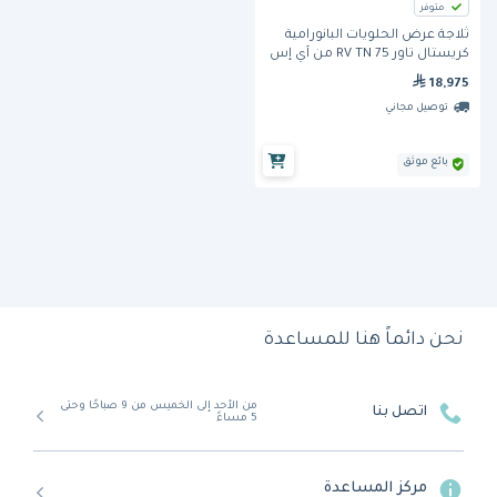
متوفر
ثلاجة عرض الحلويات البانورامية
كريستال تاور 75 RV TN من آي إس
آي
18,975
توصيل مجاني
بائع موثق
نحن دائماً هنا للمساعدة
من الأحد إلى الخميس من 9 صباحًا وحتى
اتصل بنا
5 مساءً
مركز المساعدة