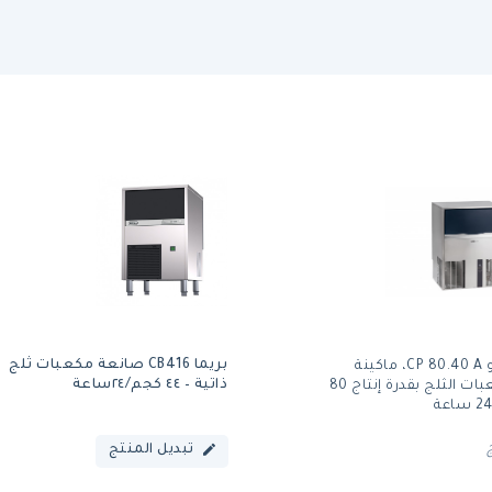
بريما CB416 صانعة مكعبات ثلج
أريستاركو CP 80.40 A، ماكينة
ذاتية – ٤٤ كجم/٢٤ساعة
صنع مكعبات الثلج بقدرة إنتاج 80
تبديل المنتج