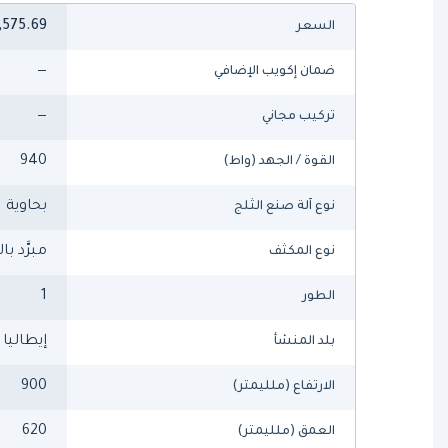
,575.69
السعر
—
ضمان إكويب الإضافي
—
تركيب مجاني
940
القوة / الجهد (واط)
بحاوية
نوع آلة صنع الثلج
مبرَّد با
نوع المكثف
1
الطور
إيطاليا
بلد المنشأ
900
الارتفاع (ملليمتر)
620
العمق (ملليمتر)