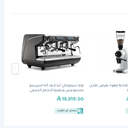
لكونيق EK43 S طاحنة قهوة بقرص طحن
نوفا سيمونللي أبيا لايف آلة اسبريسو
بمجموعتين وبتقنية التحكم الحجمي
16,919.00
يشحن من إكويب