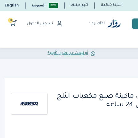
السعودية
English
أسئلة شائعة
تتبع طلبك
0
نقاط رواد
تسجيل الدخول
أو تبحث عن حلول تأجير؟
أريستاركو CP 80.40 A، ماكينة صنع مكعبات الثلج