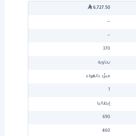
6,727.50
—
—
370
بحاوية
مبرَّد بالهواء
1
إيطاليا
690
460