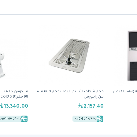
صانعة الثلج بحاوية مدمجة (CB 249) من
جهاز شطف الأباريق الدوار بحجم 600 ملم
ما
من راينورس
98 ملم(EK43 S B)
13,340.00
2,157.40
يشحن من إكويب
يشحن من إكويب