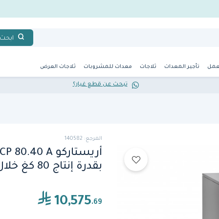
ابحث
عمل
تأجير المعدات
ثلاجات
معدات للمشروبات
ثلاجات العرض
تبحث عن قطع غيار؟
المرجع: 140582
بقدرة إنتاج 80 كغ خلال 24 ساعة
10,575
.69