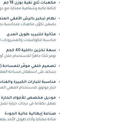
مكعبات ثلج نقية بوزن 18 جم
كثافة عالية وشفافية ممتازة مع ذ
نظام تبخير بالرش الأفقي المت
يضمن تكوّن مكعبات متجانسة بجود
مثالية للتبريد طويل المدى
مناسبة للكوكتيلات والمشروبات الت
سعة تخزين داخلية 40 كجم
توفر ثلجًا جاهزًا للاستخدام خلال أو
تصميم خلفي موفّر للمساحة (Back Counter)
يساعد على استغلال مساحة العمل 
مناسبة للبارات الكبيرة والفن
خيار موثوق للاستخدام المهني الم
موديل مخصص للأجواء الحارة (Tropicalized)
يعمل بكفاءة في درجات حرارة تصل
صناعة إيطالية عالية الجودة
متانة ممتازة وأداء طويل الأمد بمع