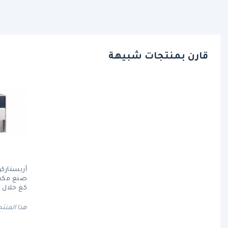
قارن بمنتجات شبيهة
كغ خلال 24 ساعة
هذا المنتج