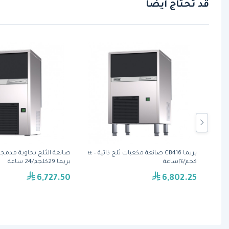
قد تحتاج أيضًا
بريما CB249A صانعة مكعبات ثلج ذاتية – ٢٩
بريما CB416 صانعة مكعبات ثلج ذاتية – ٤٤
كجم/٢٤ساعة
بريما 29كلجم/24 ساعة
6,727.50
6,802.25