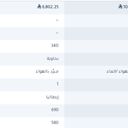
6,802.25
10
—
—
340
بحاوية
لهواء /الماء
مبرَّد بالهواء
1
إيطاليا
690
580