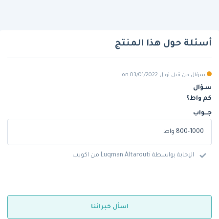
أسئلة حول هذا المنتج
سؤال من قبل نوال on 03/01/2022
سـؤال
كم واط؟
جـــواب
800-1000 واط
الإجابة بواسطة Luqman Altarouti من اكويب
اسأل خبرائنا