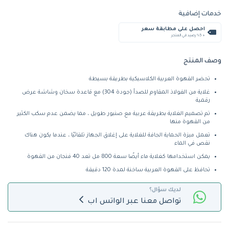
خدمات إضافية
احصل على مطابقة سعر
+ %5 رصيد في المتجر
وصف المنتج
تحضر القهوة العربية الكلاسيكية بطريقة بسيطة
غلاية من الفولاذ المقاوم للصدأ (جودة 304) مع قاعدة سخان وشاشة عرض
رقمية
تم تصميم الغلاية بطريقة عربية مع صنبور طويل ، مما يضمن عدم سكب الكثير
من القهوة منها
تعمل ميزة الحماية الجافة للغلاية على إغلاق الجهاز تلقائيًا ، عندما يكون هناك
نقص في الماء
يمكن استخدامها كغلاية ماء أيضًا سعة 800 مل تعد 40 فنجان من القهوة
تحافظ على القهوة العربية ساخنة لمدة 120 دقيقة
لديك سؤال؟
تواصل معنا عبر الواتس اب