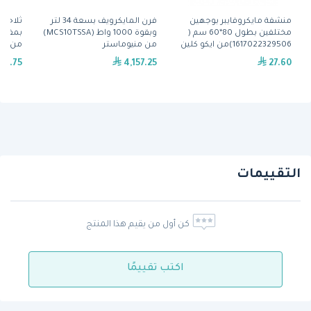
منشفة مايكروفايبر بوجهين
فرن المايكرويف بسعة 34 لتر
مختلفين بطول 80*60 سم (
وبقوة 1000 واط (MCS10TSSA)
بمفصلة
1617022329506)من ايكو كلين
من منيوماستر
من أوماج 
32.75
4,157.25
27.60
التقييمات
كن أول من يقيم هذا المنتج
اكتب تقييمًا