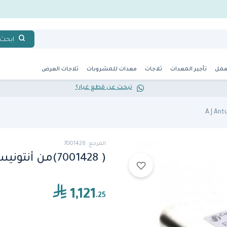
ابحث
عمل
تأجير المعدات
ثلاجات
معدات للمشروبات
ثلاجات العرض
تبحث عن قطع غيار؟
المرجع: 7001428
( 7001428)من أنتونيس, Line Filter 10 A
1,121
.25