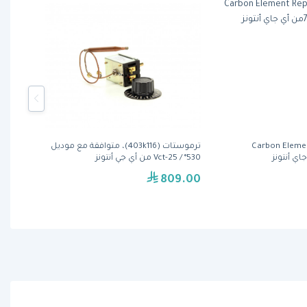
Carbon Eleme
ترموستات (403k116)، متوافقة مع موديل
530° / Vct-25 من أي جي أنتونز
809.00