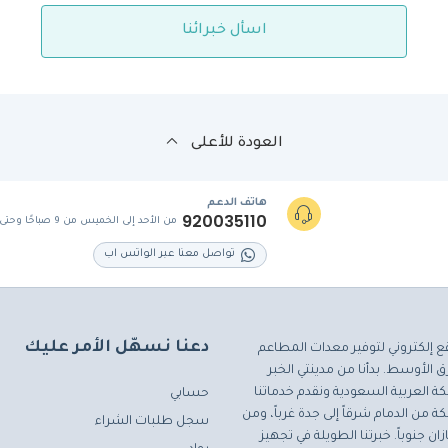
اسأل خبرائنا
العودة للأعلى
هاتف الدعم
920035110
من الأحد إلى الخميس من 9 صباحًا وحتى 5 مساءً
تواصل معنا عبر الواتس اب
دعنا نسهّل الأمر عليك
ع إلكتروني لتوفير معدات المطاعم
 الأوسط. بدأنا من مدينتي الخبر
ة العربية السعودية ونقدم خدماتنا
حسابي
ة من الدمام شرقاً إلى جدة غرباً، ومن
سجل طلبات الشراء
ان جنوباً. خبرتنا الطويلة في تجهيز