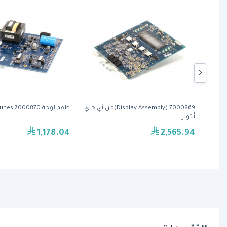
Con
Display Assembly( 7000869)من أي جاي
طقم لوحة AJ Antunes 7000870
أنتونز
1,178.04
2,565.94