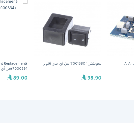
سويتش( 7001580)من أي جاي أنتونز
nt Replacement(
7000834)من أي جاي أنتونز
89.00
98.90