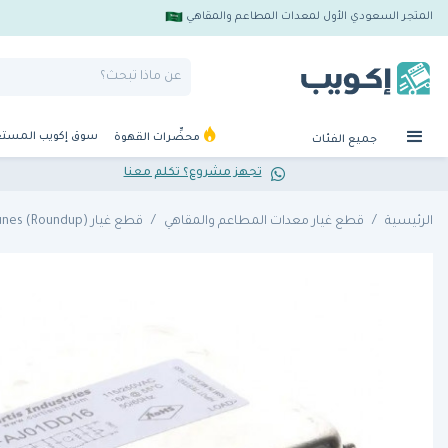
المتجر السعودي الأول لمعدات المطاعم والمقاهي
سوق إكويب المست
محضِّرات القهوة
جميع الفئات
تجهز مشروع؟ تكلم معنا
الرئيسية
قطع غيار معدات المطاعم والمقاهي
قطع غيار A J Antunes (Roundup)