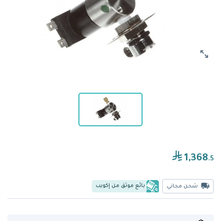
1,368
.5
بائع موثق من إكويب
شحن مجاني