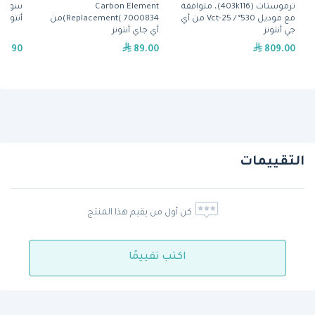
ترموستات (403k116)، متوافقة
Carbon Element
مع موديل 530° / Vct-25 من أي
Replacement( 7000834)من
أنتونز
جي أنتونز
أي جاي أنتونز
98.90
89.00
809.00
التقييمات
كن أول من يقيم هذا المنتج
اكتب تقييمًا