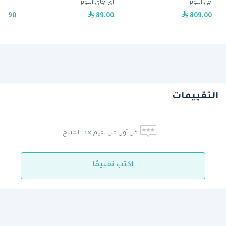
جي أنتونز
أي جاي أنتونز
98.90
89.00
809.00
التقييمات
كن أول من يقيم هذا المنتج
اكتب تقييمًا