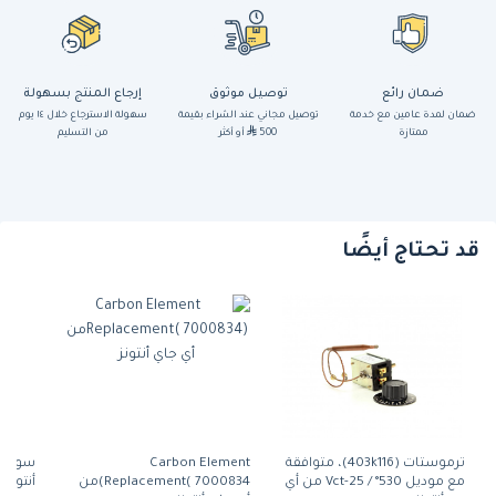
ضمان رائع
توصيل موثوق
إرجاع المنتج بسهولة
ضمان لمدة عامين مع خدمة
توصيل مجاني عند الشراء بقيمة
سهولة الاسترجاع خلال ١٤ يوم
ممتازة
500
أو أكثر
من التسليم
قد تحتاج أيضًا
ترموستات (403k116)، متوافقة
Carbon Element
مع موديل 530° / Vct-25 من أي
Replacement( 7000834)من
أنتونز