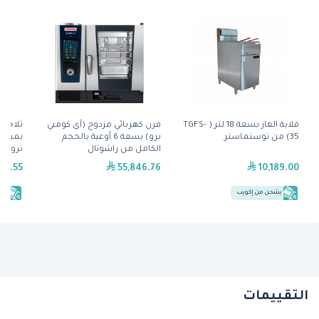
قلاية الغاز بسعة 18 لتر ( TGFS-
فرن كهربائي مزدوج (آي كومبي
ثلاجة 
35) من توستماستر
برو) بسعة 6 أوعية بالحجم
الكامل من راشونال
ترو
97.55
55,846.76
10,189.00
يشحن من إكويب
يش
التقييمات