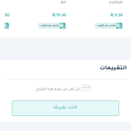
KIT
CUTOUT
99.00
19.00
9.00
يشحن من إكويب
يشحن من إكويب
يش
التقييمات
كن أول من يقيم هذا المنتج
اكتب تقييمًا