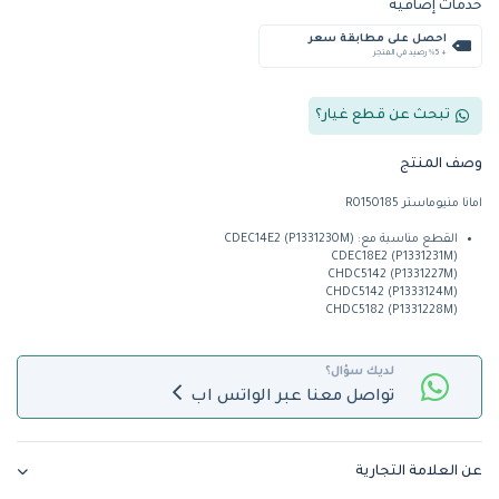
خدمات إضافية
احصل على مطابقة سعر
+ %5 رصيد في المتجر
تبحث عن قطع غيار؟
وصف المنتج
امانا منيوماستر R0150185
القطع مناسبة مع: CDEC14E2 (P1331230M)
CDEC18E2 (P1331231M)
CHDC5142 (P1331227M)
CHDC5142 (P1333124M)
CHDC5182 (P1331228M)
لديك سؤال؟
تواصل معنا عبر الواتس اب
عن العلامة التجارية