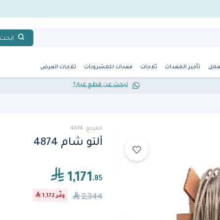
ابحث
عمل
تأجير المعدات
ثلاجات
معدات للمشروبات
ثلاجات العرض
تبحث عن قطع غيار؟
المرجع: 4874
ألتو شام 4874
1,171
.85
2,344
وفّر
1,172