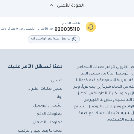
العودة للأعلى
هاتف الدعم
920035110
من الأحد إلى الخميس من 9 صباحًا وحتى 5 مساءً
تواصل معنا عبر الواتس اب
دعنا نسهّل الأمر عليك
ع إلكتروني لتوفير معدات المطاعم
 الأوسط. بدأنا من مدينتي الخبر
ة العربية السعودية ونقدم خدماتنا
حسابي
ة من الدمام شرقاً إلى جدة غرباً، ومن
سجل طلبات الشراء
ان جنوباً. خبرتنا الطويلة في تجهيز
رواد
التنافسية ومخزوننا الكبير من
الشحن والتوصيل
لواسع وقدرتنا على التوصيل السريع
مثل لتلبية احتياجات عملك مع خدمة
معلومات الدفع
اعم المعتمدة.
معلومات الضمان
خدمة ما بعد البيع والتركيب