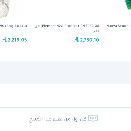
Nuova Simonel
Element H2O Proofer ( 2N-11162-08) من
سلة مفتوحة (PS1290) من ونستون
لانج
2,216.05
2,730.10
كن أول من يقيم هذا المنتج