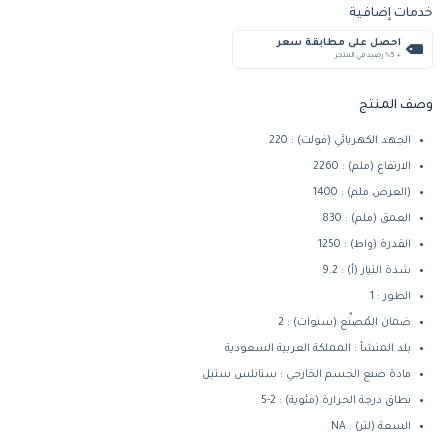
خدمات إضافية
احصل على مطابقة سعر
+ %5 رصيد في المتجر
وصف المنتج
الجهد الكهربائي (فولت) : 220
الارتفاع (ملم) : 2260
(العرض ملم) : 1400
العمق (ملم) : 830
القدرة (واط) : 1250
شدة التيار (أ) : 9.2
الطور : 1
ضمان المُصنِّع (سنوات) : 2
بلد المنشأ : المملكة العربية السعودية
مادة صنع الجسم الخارجي : ستانلس ستيل
نطاق درجة الحرارة (مئوية) : 2-5
السعة (لتر) : NA