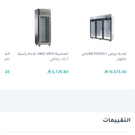
ثلاجة عرض ( MCP8580)من
الماسية SMQ-VRG1 ثلاجة رأسية
بانكول
1 باب زجاجي
تخزين لحوم 
95.45
6,729.80
16,675.00
التقييمات