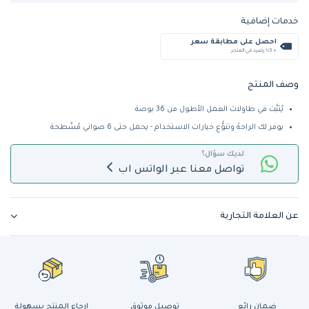
خدمات إضافية
احصل على مطابقة سعر
+ %5 رصيد في المتجر
وصف المنتج
يُثبَّت في طاولات العمل الأطول من 36 بوصة
يوفر لك الراحةَ وتنوُّع خيارات الاستخدام - يحمل حتى 6 صواني مُسَّطحة
لديك سؤال؟
تواصل معنا عبر الواتس اب
عن العلامة التجارية
ضمان رائع
توصيل موثوق
إرجاع المنتج بسهولة