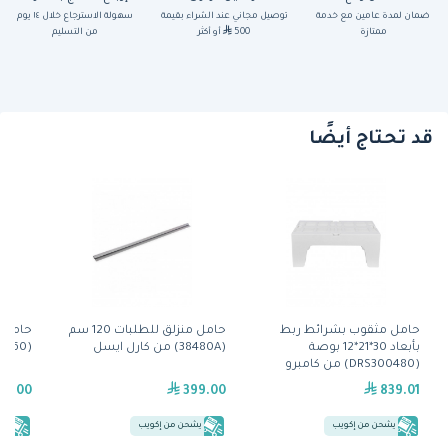
ضمان لمدة عامين مع خدمة
توصيل مجاني عند الشراء بقيمة
سهولة الاسترجاع خلال ١٤ يوم
ممتازة
500
أو أكثر
من التسليم
قد تحتاج أيضًا
حامل مثقوب بشرائط ربط
حامل منزلق للطلبات 120 سم
بأبعاد 30*21*12 بوصة
(38480A) من كارل ايسل
(38360) من كارل ايسل
(DRS300480) من كامبرو
89.00
399.00
839.01
يشحن من إكويب
يشحن من إكويب
يش