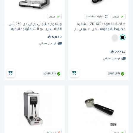
خيارات متعددة
متوفر
متوفر
ويلهوم دبليو بي إم كي دي 270 إس
طاحنة القهوة (ZD-10T) بشفرة
آلة الاسبريسو الشبه أوتوماتيكية
مخروطية ومؤقت من دبليو بي إم
بعدد 1 رأس مجموعة (KD270s)
5,020
توصيل مجاني
777
.62
توصيل مجاني
بائع موثق
بائع موثق
غير متوفر
متوفر