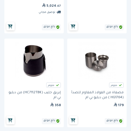
5,024
.47
توصيل مجاني
بائع موثق
بائع موثق
متوفر
متوفر
مصفاة من الفولاذ المقاوم للصدأ
إبريق حليب (HC7112TBK) من دبليو
(HG1764 ) من دبليو بي ام
بي ام
358
179
بائع موثق
بائع موثق