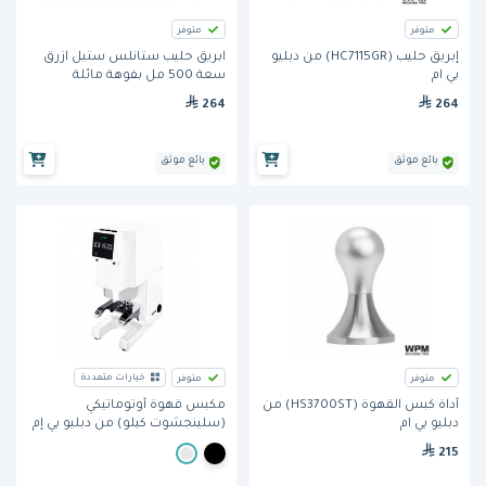
متوفر
متوفر
إبريق حليب (HC7115GR) من دبليو
ابريق حليب ستانلس ستيل ازرق
بي ام
سعة 500 مل بفوهة مائلة
(HC7116Blue) من دبليو بي إم
264
264
بائع موثق
بائع موثق
خيارات متعددة
متوفر
متوفر
أداة كبس القهوة (HS3700ST) من
مكبس قهوة أوتوماتيكي
دبليو بي ام
(سلينجشوت كيلو) من دبليو بي إم
215