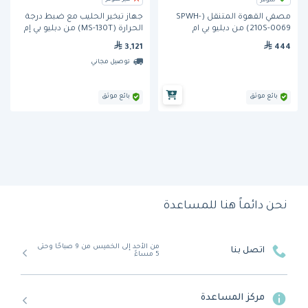
مصفي القهوة المتنقل (SPWH-
جهاز تبخير الحليب مع ضبط درجة
210S-0069) من دبليو بي ام
الحرارة (MS-130T) من دبليو بي إم
444
3,121
توصيل مجاني
بائع موثق
بائع موثق
نحن دائماً هنا للمساعدة
من الأحد إلى الخميس من 9 صباحًا وحتى
اتصل بنا
5 مساءً
مركز المساعدة