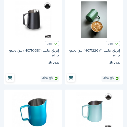
متوفر
متوفر
إبريق حليب (HC7122GM) من دبليو
إبريق حليب (HC7106BK) من دبليو
بي ام
بي ام
264
264
بائع موثق
بائع موثق