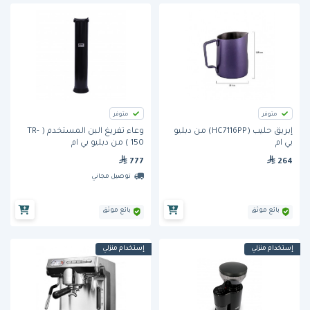
متوفر
متوفر
إبريق حليب (HC7116PP) من دبليو
وعاء تفريغ البن المستخدم ( TR-
بي ام
150 ) من دبليو بي ام
777
264
توصيل مجاني
بائع موثق
بائع موثق
إستخدام منزلي
إستخدام منزلي